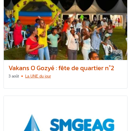
Vakans O Gozyé : fête de quartier n°2
3 août
La UNE du jour