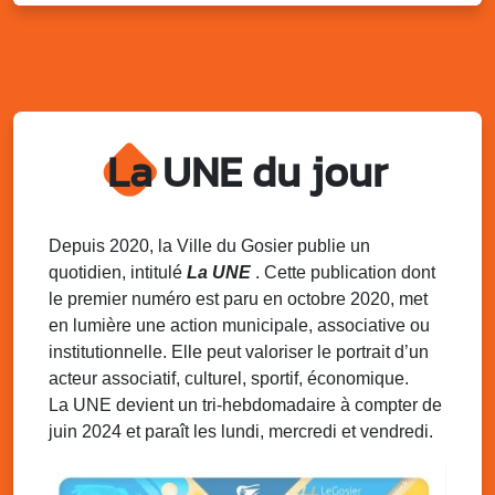
Sam. 9 août 2025
11h00 - 23h00
Village du quartier n°3 à Saint-Félix
Terrain de football de Saint-Felix, le Gosier
Du 9 au 10 août 2025
20h00 - 00h00
Kout Tanbou – “Sonjé Bewten”
La UNE du jour
PMU de Saint-Felix
Dim. 10 août 2025
12h30 - 17h00
Grillade party des Amis de Saint-Félix
Espace Gros Morne, Gosier
Depuis 2020, la Ville du Gosier publie un
quotidien, intitulé
La UNE
. Cette publication dont
Lun. 11 août 2025
15h00 - 18h00
le premier numéro est paru en octobre 2020, met
Distributions de packs / bonbonnes d’eau
en lumière une action municipale, associative ou
sur 2 sites
institutionnelle. Elle peut valoriser le portrait d’un
Palais des Sports et de la Culture, Bas du Fort et école
acteur associatif, culturel, sportif, économique.
Klébert Moinet, Mare-Gaillard, Le Gosier
La UNE devient un tri-hebdomadaire à compter de
juin 2024 et paraît les lundi, mercredi et vendredi.