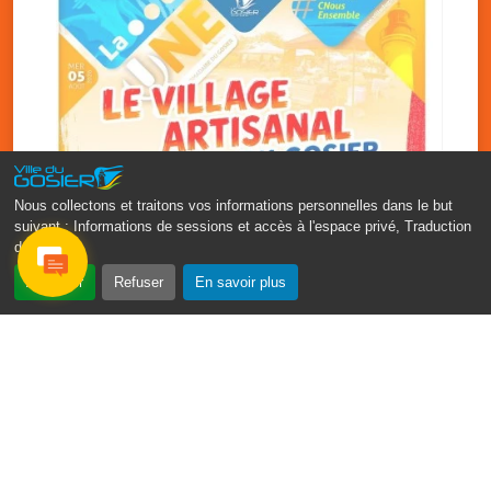
Nous collectons et traitons vos informations personnelles dans le but
suivant :
Informations de sessions et accès à l'espace privé, Traduction
des pages
.
‹
›
Accepter
Refuser
En savoir plus
Vakans O Gozyé : le village
artisanal du Gosier
5 août
PDF - 1.2 Mio