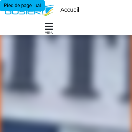
Menu principal
Contenu principal
Pied de page
Accueil
MENU