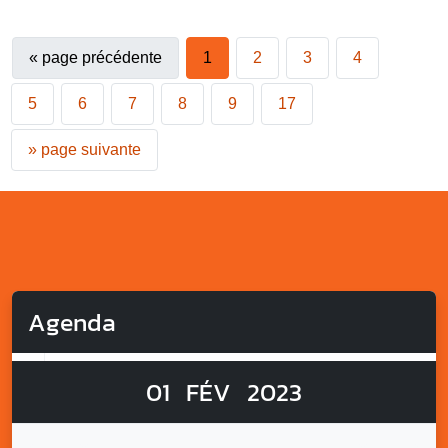
«
page précédente
1
2
3
4
5
6
7
8
9
17
»
page suivante
Agenda
01
FÉV
2023