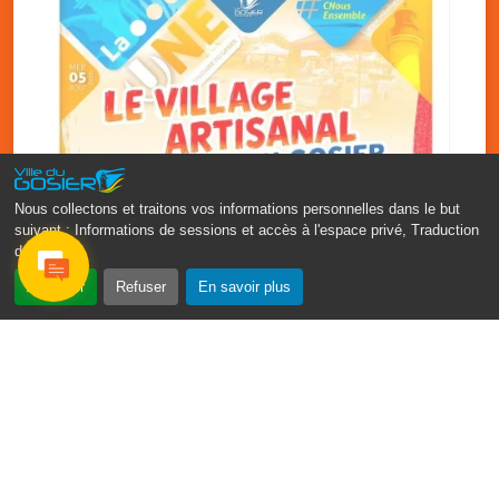
Nous collectons et traitons vos informations personnelles dans le but
suivant :
Informations de sessions et accès à l'espace privé, Traduction
des pages
.
‹
›
Accepter
Refuser
En savoir plus
Vakans O Gozyé : le village
artisanal du Gosier
5 août
PDF - 1.2 Mio