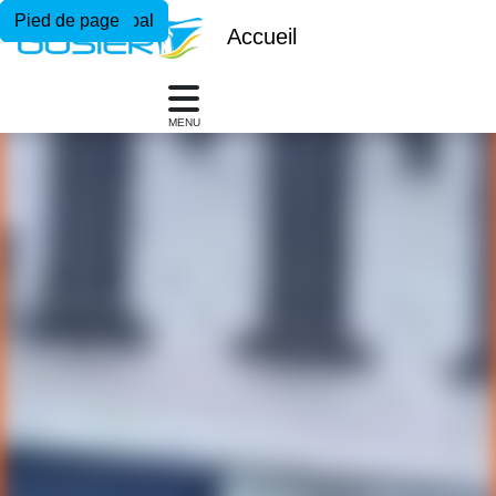
Menu principal
Contenu principal
Pied de page
Accueil
MENU