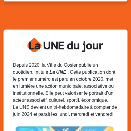
Marché solidaire, friperie & vide-grenier de
l’AJSF
Local de l’AJSF, route de la plage, Saint-Félix, Gosier
Sam. 9 août 2025
11h00 - 23h00
Village du quartier n°3 à Saint-Félix
La UNE du jour
Terrain de football de Saint-Felix, le Gosier
Du 9 au 10 août 2025
20h00 - 00h00
Kout Tanbou – “Sonjé Bewten”
PMU de Saint-Felix
Depuis 2020, la Ville du Gosier publie un
quotidien, intitulé
La UNE
. Cette publication dont
Dim. 10 août 2025
12h30 - 17h00
le premier numéro est paru en octobre 2020, met
Grillade party des Amis de Saint-Félix
en lumière une action municipale, associative ou
Espace Gros Morne, Gosier
institutionnelle. Elle peut valoriser le portrait d’un
acteur associatif, culturel, sportif, économique.
La UNE devient un tri-hebdomadaire à compter de
juin 2024 et paraît les lundi, mercredi et vendredi.