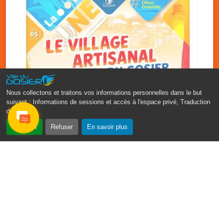
Nous collectons et traitons vos informations personnelles dans le but
suivant :
Informations de sessions et accès à l'espace privé, Traduction
des pages
.
‹
›
Accepter
Refuser
En savoir plus
Vakans O Gozyé : le village
artisanal du Gosier
5 août
PDF - 1.2 Mio