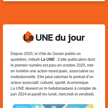
Marché solidaire, friperie & vide-grenier de
l’AJSF
Local de l’AJSF, route de la plage, Saint-Félix, Gosier
Sam. 9 août 2025
11h00 - 23h00
Village du quartier n°3 à Saint-Félix
La UNE du jour
Terrain de football de Saint-Felix, le Gosier
Du 9 au 10 août 2025
20h00 - 00h00
Kout Tanbou – “Sonjé Bewten”
PMU de Saint-Felix
Depuis 2020, la Ville du Gosier publie un
quotidien, intitulé
La UNE
. Cette publication dont
Dim. 10 août 2025
12h30 - 17h00
le premier numéro est paru en octobre 2020, met
Grillade party des Amis de Saint-Félix
en lumière une action municipale, associative ou
Espace Gros Morne, Gosier
institutionnelle. Elle peut valoriser le portrait d’un
acteur associatif, culturel, sportif, économique.
La UNE devient un tri-hebdomadaire à compter de
juin 2024 et paraît les lundi, mercredi et vendredi.