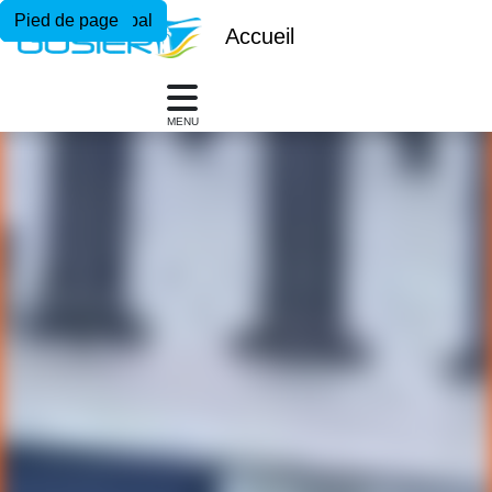
Menu principal
Contenu principal
Pied de page
Accueil
MENU