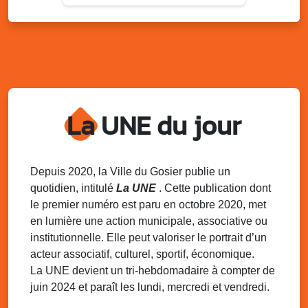
Sam. 9 août 2025
11h00 - 23h00
Village du quartier n°3 à Saint-Félix
Terrain de football de Saint-Felix, le Gosier
Du 9 au 10 août 2025
20h00 - 00h00
Kout Tanbou – “Sonjé Bewten”
La UNE du jour
PMU de Saint-Felix
Dim. 10 août 2025
12h30 - 17h00
Grillade party des Amis de Saint-Félix
Espace Gros Morne, Gosier
Depuis 2020, la Ville du Gosier publie un
quotidien, intitulé
La UNE
. Cette publication dont
Lun. 11 août 2025
15h00 - 18h00
le premier numéro est paru en octobre 2020, met
Distributions de packs / bonbonnes d’eau
en lumière une action municipale, associative ou
sur 2 sites
institutionnelle. Elle peut valoriser le portrait d’un
Palais des Sports et de la Culture, Bas du Fort et école
acteur associatif, culturel, sportif, économique.
Klébert Moinet, Mare-Gaillard, Le Gosier
La UNE devient un tri-hebdomadaire à compter de
juin 2024 et paraît les lundi, mercredi et vendredi.