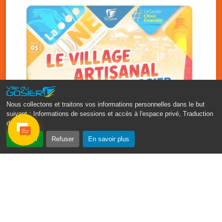
Nous collectons et traitons vos informations personnelles dans le but
suivant :
Informations de sessions et accès à l'espace privé, Traduction
des pages
.
‹
›
Accepter
Refuser
En savoir plus
Vakans O Gozyé : le village
artisanal du Gosier