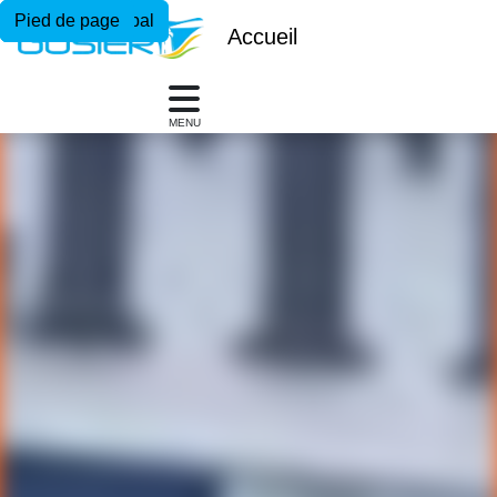
Menu principal
Contenu principal
Pied de page
Accueil
MENU