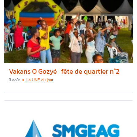
Vakans O Gozyé : fête de quartier n°2
3 août
La UNE du jour