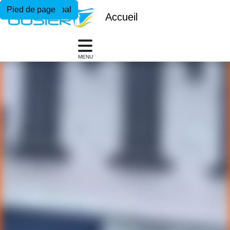
Menu principal
Contenu principal
Pied de page
Accueil
MENU