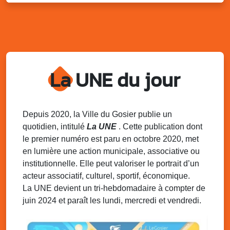
Sam. 9 août 2025
11h00 - 23h00
Village du quartier n°3 à Saint-Félix
Terrain de football de Saint-Felix, le Gosier
Du 9 au 10 août 2025
20h00 - 00h00
Kout Tanbou – “Sonjé Bewten”
La UNE du jour
PMU de Saint-Felix
Dim. 10 août 2025
12h30 - 17h00
Grillade party des Amis de Saint-Félix
Espace Gros Morne, Gosier
Depuis 2020, la Ville du Gosier publie un
quotidien, intitulé
La UNE
. Cette publication dont
Lun. 11 août 2025
15h00 - 18h00
le premier numéro est paru en octobre 2020, met
Distributions de packs / bonbonnes d’eau
en lumière une action municipale, associative ou
sur 2 sites
institutionnelle. Elle peut valoriser le portrait d’un
Palais des Sports et de la Culture, Bas du Fort et école
acteur associatif, culturel, sportif, économique.
Klébert Moinet, Mare-Gaillard, Le Gosier
La UNE devient un tri-hebdomadaire à compter de
juin 2024 et paraît les lundi, mercredi et vendredi.