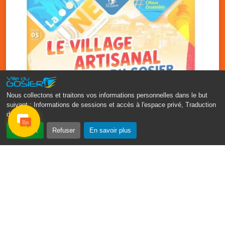
Nous collectons et traitons vos informations personnelles dans le but
suivant :
Informations de sessions et accès à l'espace privé, Traduction
des pages
.
‹
›
Accepter
Refuser
En savoir plus
Vakans O Gozyé : le village
artisanal du Gosier
5 août
PDF - 1.2 Mio