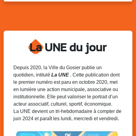
Marché solidaire, friperie & vide-grenier de
l’AJSF
Local de l’AJSF, route de la plage, Saint-Félix, Gosier
Sam. 9 août 2025
11h00 - 23h00
Village du quartier n°3 à Saint-Félix
La UNE du jour
Terrain de football de Saint-Felix, le Gosier
Du 9 au 10 août 2025
20h00 - 00h00
Kout Tanbou – “Sonjé Bewten”
PMU de Saint-Felix
Depuis 2020, la Ville du Gosier publie un
quotidien, intitulé
La UNE
. Cette publication dont
Dim. 10 août 2025
12h30 - 17h00
le premier numéro est paru en octobre 2020, met
Grillade party des Amis de Saint-Félix
en lumière une action municipale, associative ou
Espace Gros Morne, Gosier
institutionnelle. Elle peut valoriser le portrait d’un
acteur associatif, culturel, sportif, économique.
La UNE devient un tri-hebdomadaire à compter de
juin 2024 et paraît les lundi, mercredi et vendredi.