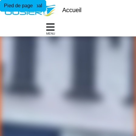
Menu principal
Contenu principal
Pied de page
Accueil
MENU