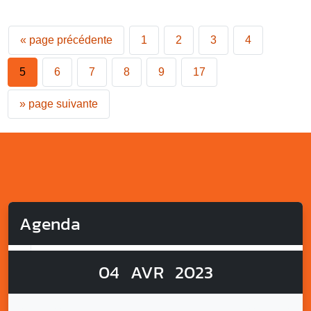
«
page précédente
1
2
3
4
5
6
7
8
9
17
»
page suivante
Agenda
04
AVR
2023