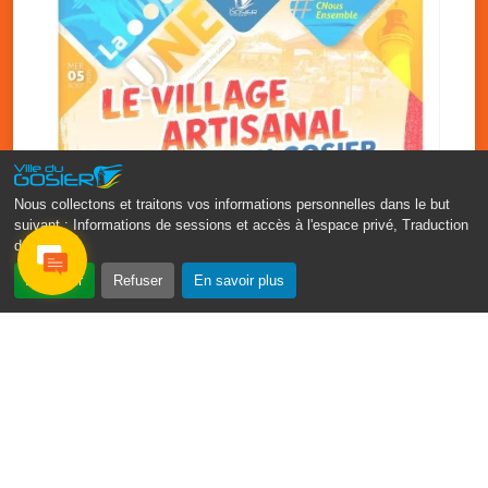
Nous collectons et traitons vos informations personnelles dans le but
suivant :
Informations de sessions et accès à l'espace privé, Traduction
des pages
.
‹
›
Accepter
Refuser
En savoir plus
Vakans O Gozyé : le village
artisanal du Gosier
5 août
PDF - 1.2 Mio