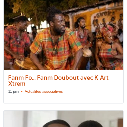
Fanm Fo… Fanm Doubout avec K Art
Xtrem
11 juin
Actualités associatives