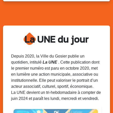
Sam. 9 août 2025
11h00 - 23h00
Village du quartier n°3 à Saint-Félix
Terrain de football de Saint-Felix, le Gosier
Du 9 au 10 août 2025
20h00 - 00h00
Kout Tanbou – “Sonjé Bewten”
La UNE du jour
PMU de Saint-Felix
Dim. 10 août 2025
12h30 - 17h00
Grillade party des Amis de Saint-Félix
Espace Gros Morne, Gosier
Depuis 2020, la Ville du Gosier publie un
quotidien, intitulé
La UNE
. Cette publication dont
Lun. 11 août 2025
15h00 - 18h00
le premier numéro est paru en octobre 2020, met
Distributions de packs / bonbonnes d’eau
en lumière une action municipale, associative ou
sur 2 sites
institutionnelle. Elle peut valoriser le portrait d’un
Palais des Sports et de la Culture, Bas du Fort et école
acteur associatif, culturel, sportif, économique.
Klébert Moinet, Mare-Gaillard, Le Gosier
La UNE devient un tri-hebdomadaire à compter de
juin 2024 et paraît les lundi, mercredi et vendredi.