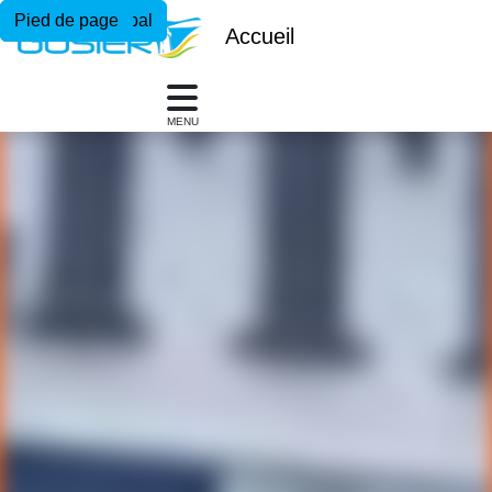
Menu principal
Contenu principal
Pied de page
Accueil
MENU