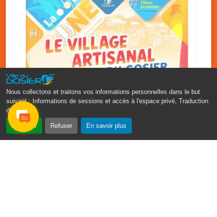
Nous collectons et traitons vos informations personnelles dans le but
suivant :
Informations de sessions et accès à l'espace privé, Traduction
des pages
.
‹
›
Accepter
Refuser
En savoir plus
Vakans O Gozyé : le village
artisanal du Gosier
5 août
PDF - 1.2 Mio