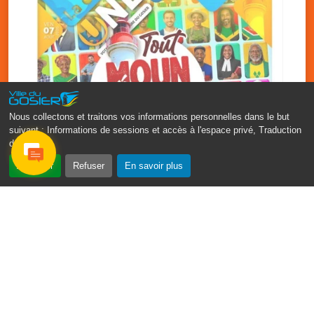
Nous collectons et traitons vos informations personnelles dans le but
suivant :
Informations de sessions et accès à l'espace privé, Traduction
des pages
.
‹
›
Accepter
Refuser
En savoir plus
Fête patronale du Gosier : Tout
moun sé moun
7 août
PDF - 1.7 Mio