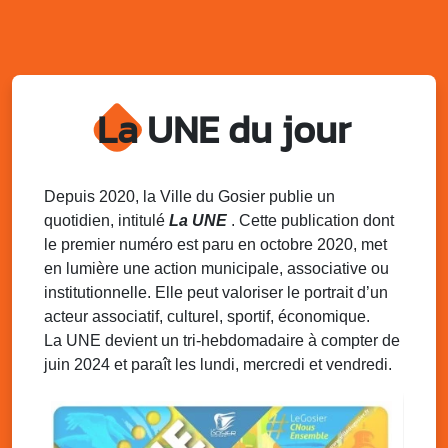
sur 2 sites
Palais des Sports et de la Culture, Bas du Fort et école
Klébert Moinet, Mare-Gaillard, Le Gosier
Lun. 11 août 2025
18h30 - 21h30
Datcha Summer Sport : Beach soccer
La UNE du jour
Plage de la Datcha, bourg du Gosier
Mar. 12 août 2025
07h00 - 10h00
Opération coup de poing “Clean ton
Depuis 2020, la Ville du Gosier publie un
quartier !”
quotidien, intitulé
La UNE
. Cette publication dont
Mares de Diavet et de Diagnio au Gosier
le premier numéro est paru en octobre 2020, met
en lumière une action municipale, associative ou
Mar. 12 août 2025
09h00 - 11h00
institutionnelle. Elle peut valoriser le portrait d’un
Boost ton mood ! Ateliers de sensibilisation
à la santé mentale à la prévention des
acteur associatif, culturel, sportif, économique.
addictions
La UNE devient un tri-hebdomadaire à compter de
Médiathèque Raoul Georges Nicolo, Bd Amédée Clara,
juin 2024 et paraît les lundi, mercredi et vendredi.
Le Gosier