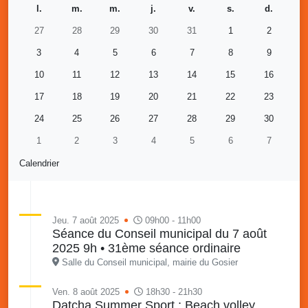
l.
m.
m.
j.
v.
s.
d.
27
28
29
30
31
1
2
3
4
5
6
7
8
9
10
11
12
13
14
15
16
17
18
19
20
21
22
23
24
25
26
27
28
29
30
1
2
3
4
5
6
7
Calendrier
Jeu. 7 août 2025
09h00 - 11h00
Séance du Conseil municipal du 7 août
2025 9h • 31ème séance ordinaire
Salle du Conseil municipal, mairie du Gosier
Ven. 8 août 2025
18h30 - 21h30
Datcha Summer Sport : Beach volley