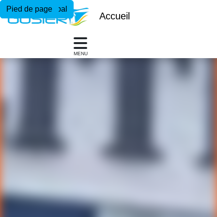
Menu principal
Contenu principal
Pied de page
Accueil
MENU