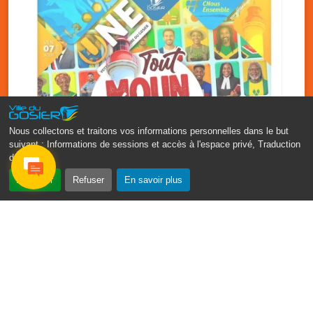
Nous collectons et traitons vos informations personnelles dans le but
suivant :
Informations de sessions et accès à l'espace privé, Traduction
des pages
.
‹
›
Accepter
Refuser
En savoir plus
Fête patronale du Gosier : Tout
moun sé moun
7 août
PDF - 1.7 Mio