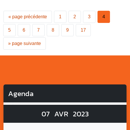
«
page précédente
1
2
3
4
5
6
7
8
9
17
»
page suivante
Agenda
07
AVR
2023