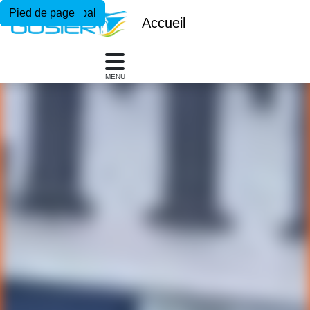
Menu principal
Contenu principal
Pied de page
Accueil
MENU