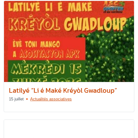
Latilyé “Li é Maké Kréyòl Gwadloup”
15 juillet
Actualités associatives