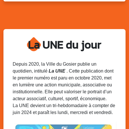
Distributions de packs / bonbonnes d’eau
sur 2 sites
Palais des Sports et de la Culture, Bas du Fort et école
Klébert Moinet, Mare-Gaillard, Le Gosier
Lun. 11 août 2025
18h30 - 21h30
Datcha Summer Sport : Beach soccer
La UNE du jour
Plage de la Datcha, bourg du Gosier
Mar. 12 août 2025
07h00 - 10h00
Opération coup de poing “Clean ton
Depuis 2020, la Ville du Gosier publie un
quartier !”
quotidien, intitulé
La UNE
. Cette publication dont
Mares de Diavet et de Diagnio au Gosier
le premier numéro est paru en octobre 2020, met
en lumière une action municipale, associative ou
Mar. 12 août 2025
09h00 - 11h00
institutionnelle. Elle peut valoriser le portrait d’un
Boost ton mood ! Ateliers de sensibilisation
à la santé mentale à la prévention des
acteur associatif, culturel, sportif, économique.
addictions
La UNE devient un tri-hebdomadaire à compter de
Médiathèque Raoul Georges Nicolo, Bd Amédée Clara,
juin 2024 et paraît les lundi, mercredi et vendredi.
Le Gosier