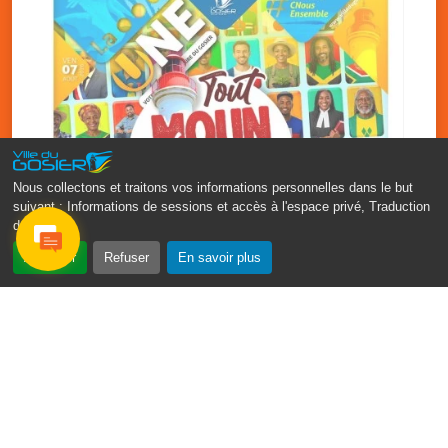
Nous collectons et traitons vos informations personnelles dans le but
suivant :
Informations de sessions et accès à l'espace privé, Traduction
des pages
.
‹
›
Accepter
Refuser
En savoir plus
Fête patronale du Gosier : Tout
moun sé moun
7 août
PDF - 1.7 Mio