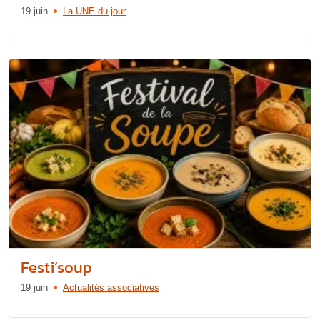
19 juin
La UNE du jour
Festi’soup
19 juin
Actualités associatives