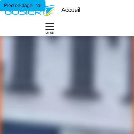
Menu principal
Contenu principal
Pied de page
Accueil
MENU