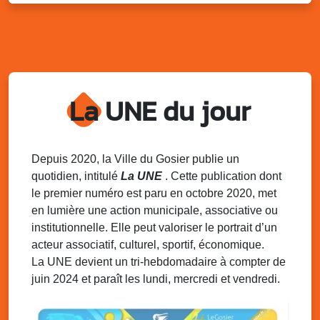
Kout Tanbou – “Sonjé Bewten”
PMU de Saint-Felix
Dim. 10 août 2025
12h30 - 17h00
Grillade party des Amis de Saint-Félix
Espace Gros Morne, Gosier
La UNE du jour
Lun. 11 août 2025
15h00 - 18h00
Distributions de packs / bonbonnes d’eau
sur 2 sites
Palais des Sports et de la Culture, Bas du Fort et école
Depuis 2020, la Ville du Gosier publie un
Klébert Moinet, Mare-Gaillard, Le Gosier
quotidien, intitulé
La UNE
. Cette publication dont
le premier numéro est paru en octobre 2020, met
Lun. 11 août 2025
18h30 - 21h30
en lumière une action municipale, associative ou
Datcha Summer Sport : Beach soccer
institutionnelle. Elle peut valoriser le portrait d’un
Plage de la Datcha, bourg du Gosier
acteur associatif, culturel, sportif, économique.
La UNE devient un tri-hebdomadaire à compter de
juin 2024 et paraît les lundi, mercredi et vendredi.