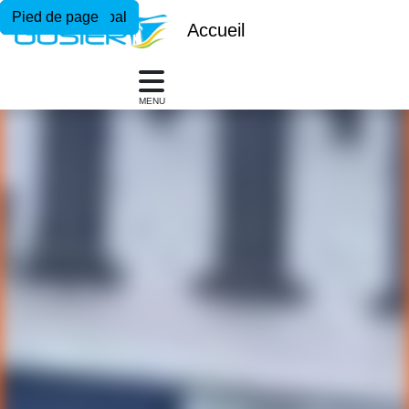
Menu principal
Contenu principal
Pied de page
Accueil
MENU