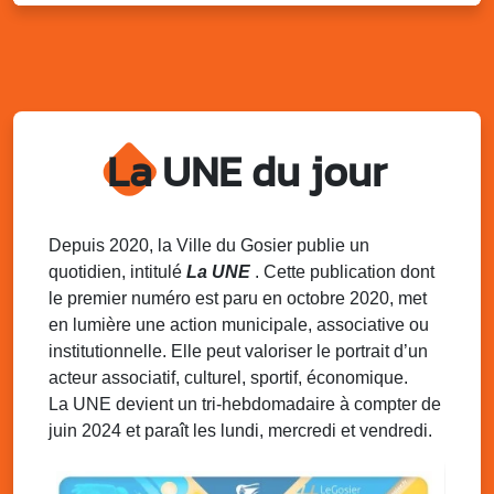
Sam. 9 août 2025
11h00 - 23h00
Village du quartier n°3 à Saint-Félix
Terrain de football de Saint-Felix, le Gosier
Du 9 au 10 août 2025
20h00 - 00h00
Kout Tanbou – “Sonjé Bewten”
La UNE du jour
PMU de Saint-Felix
Dim. 10 août 2025
12h30 - 17h00
Grillade party des Amis de Saint-Félix
Espace Gros Morne, Gosier
Depuis 2020, la Ville du Gosier publie un
quotidien, intitulé
La UNE
. Cette publication dont
Lun. 11 août 2025
15h00 - 18h00
le premier numéro est paru en octobre 2020, met
Distributions de packs / bonbonnes d’eau
en lumière une action municipale, associative ou
sur 2 sites
institutionnelle. Elle peut valoriser le portrait d’un
Palais des Sports et de la Culture, Bas du Fort et école
acteur associatif, culturel, sportif, économique.
Klébert Moinet, Mare-Gaillard, Le Gosier
La UNE devient un tri-hebdomadaire à compter de
juin 2024 et paraît les lundi, mercredi et vendredi.