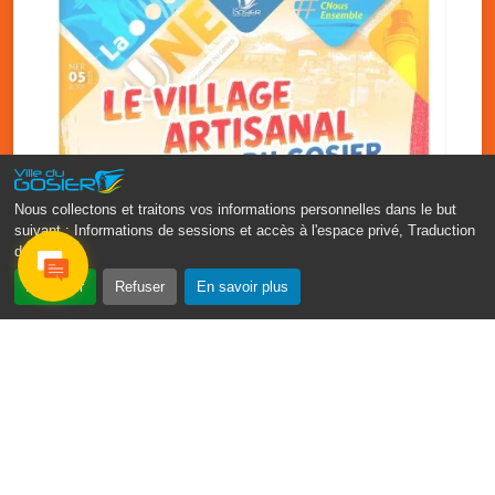
Nous collectons et traitons vos informations personnelles dans le but
suivant :
Informations de sessions et accès à l'espace privé, Traduction
des pages
.
‹
›
Accepter
Refuser
En savoir plus
Vakans O Gozyé : le village
artisanal du Gosier
5 août
PDF - 1.2 Mio