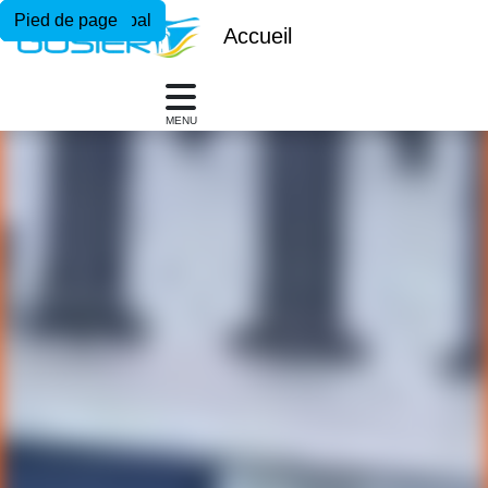
Menu principal
Contenu principal
Pied de page
Accueil
MENU