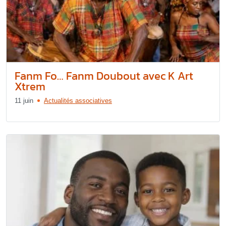
Fanm Fo… Fanm Doubout avec K Art
Xtrem
11 juin
Actualités associatives