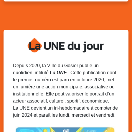
Kout Tanbou – “Sonjé Bewten”
PMU de Saint-Felix
Dim. 10 août 2025
12h30 - 17h00
Grillade party des Amis de Saint-Félix
Espace Gros Morne, Gosier
La UNE du jour
Lun. 11 août 2025
15h00 - 18h00
Distributions de packs / bonbonnes d’eau
sur 2 sites
Palais des Sports et de la Culture, Bas du Fort et école
Depuis 2020, la Ville du Gosier publie un
Klébert Moinet, Mare-Gaillard, Le Gosier
quotidien, intitulé
La UNE
. Cette publication dont
le premier numéro est paru en octobre 2020, met
Lun. 11 août 2025
18h30 - 21h30
en lumière une action municipale, associative ou
Datcha Summer Sport : Beach soccer
institutionnelle. Elle peut valoriser le portrait d’un
Plage de la Datcha, bourg du Gosier
acteur associatif, culturel, sportif, économique.
La UNE devient un tri-hebdomadaire à compter de
juin 2024 et paraît les lundi, mercredi et vendredi.