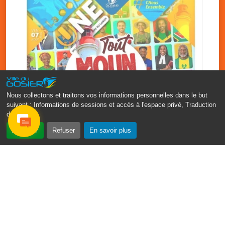
Nous collectons et traitons vos informations personnelles dans le but
suivant :
Informations de sessions et accès à l'espace privé, Traduction
des pages
.
‹
›
Accepter
Refuser
En savoir plus
Fête patronale du Gosier : Tout
moun sé moun
7 août
PDF - 1.7 Mio