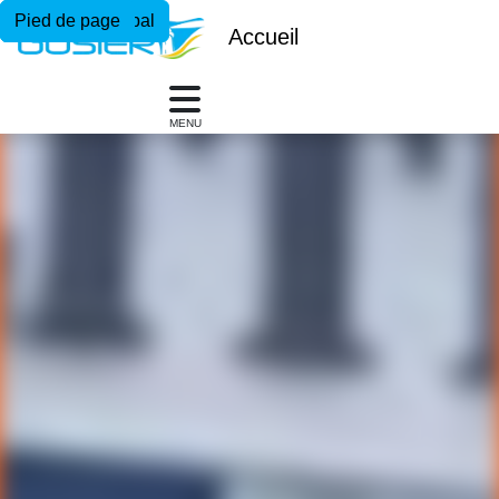
Menu principal
Contenu principal
Pied de page
Accueil
MENU