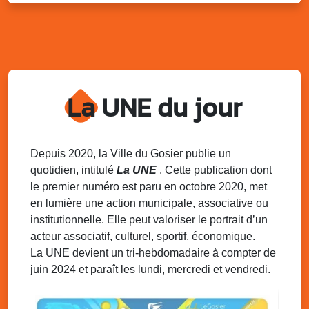
Kout Tanbou – “Sonjé Bewten”
PMU de Saint-Felix
Dim. 10 août 2025
12h30 - 17h00
Grillade party des Amis de Saint-Félix
Espace Gros Morne, Gosier
La UNE du jour
Lun. 11 août 2025
15h00 - 18h00
Distributions de packs / bonbonnes d’eau
sur 2 sites
Palais des Sports et de la Culture, Bas du Fort et école
Depuis 2020, la Ville du Gosier publie un
Klébert Moinet, Mare-Gaillard, Le Gosier
quotidien, intitulé
La UNE
. Cette publication dont
le premier numéro est paru en octobre 2020, met
Lun. 11 août 2025
18h30 - 21h30
en lumière une action municipale, associative ou
Datcha Summer Sport : Beach soccer
institutionnelle. Elle peut valoriser le portrait d’un
Plage de la Datcha, bourg du Gosier
acteur associatif, culturel, sportif, économique.
La UNE devient un tri-hebdomadaire à compter de
juin 2024 et paraît les lundi, mercredi et vendredi.