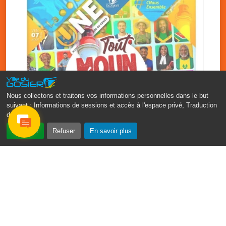
Nous collectons et traitons vos informations personnelles dans le but
suivant :
Informations de sessions et accès à l'espace privé, Traduction
des pages
.
‹
›
Accepter
Refuser
En savoir plus
Fête patronale du Gosier : Tout
moun sé moun
7 août
PDF - 1.7 Mio