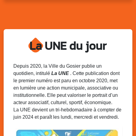
Kout Tanbou – “Sonjé Bewten”
PMU de Saint-Felix
Dim. 10 août 2025
12h30 - 17h00
Grillade party des Amis de Saint-Félix
Espace Gros Morne, Gosier
La UNE du jour
Lun. 11 août 2025
15h00 - 18h00
Distributions de packs / bonbonnes d’eau
sur 2 sites
Palais des Sports et de la Culture, Bas du Fort et école
Depuis 2020, la Ville du Gosier publie un
Klébert Moinet, Mare-Gaillard, Le Gosier
quotidien, intitulé
La UNE
. Cette publication dont
le premier numéro est paru en octobre 2020, met
Lun. 11 août 2025
18h30 - 21h30
en lumière une action municipale, associative ou
Datcha Summer Sport : Beach soccer
institutionnelle. Elle peut valoriser le portrait d’un
Plage de la Datcha, bourg du Gosier
acteur associatif, culturel, sportif, économique.
La UNE devient un tri-hebdomadaire à compter de
juin 2024 et paraît les lundi, mercredi et vendredi.