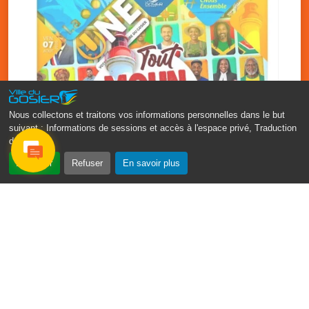
Nous collectons et traitons vos informations personnelles dans le but
suivant :
Informations de sessions et accès à l'espace privé, Traduction
des pages
.
‹
›
Accepter
Refuser
En savoir plus
Fête patronale du Gosier : Tout
moun sé moun
7 août
PDF - 1.7 Mio