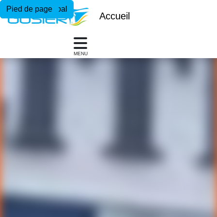
Menu principal
Contenu principal
Pied de page
Accueil
MENU