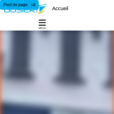
Menu principal
Contenu principal
Pied de page
Accueil
MENU