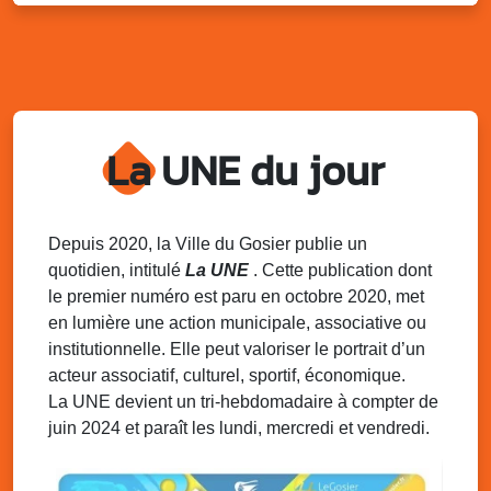
Kout Tanbou – “Sonjé Bewten”
PMU de Saint-Felix
Dim. 10 août 2025
12h30 - 17h00
Grillade party des Amis de Saint-Félix
Espace Gros Morne, Gosier
La UNE du jour
Lun. 11 août 2025
15h00 - 18h00
Distributions de packs / bonbonnes d’eau
sur 2 sites
Palais des Sports et de la Culture, Bas du Fort et école
Depuis 2020, la Ville du Gosier publie un
Klébert Moinet, Mare-Gaillard, Le Gosier
quotidien, intitulé
La UNE
. Cette publication dont
le premier numéro est paru en octobre 2020, met
Lun. 11 août 2025
18h30 - 21h30
en lumière une action municipale, associative ou
Datcha Summer Sport : Beach soccer
institutionnelle. Elle peut valoriser le portrait d’un
Plage de la Datcha, bourg du Gosier
acteur associatif, culturel, sportif, économique.
La UNE devient un tri-hebdomadaire à compter de
juin 2024 et paraît les lundi, mercredi et vendredi.