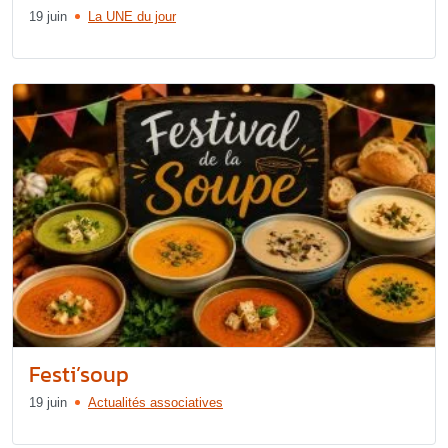
19 juin
La UNE du jour
Festi’soup
19 juin
Actualités associatives