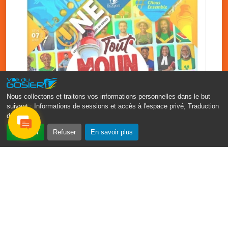
Nous collectons et traitons vos informations personnelles dans le but
suivant :
Informations de sessions et accès à l'espace privé, Traduction
des pages
.
‹
›
Accepter
Refuser
En savoir plus
Fête patronale du Gosier : Tout
moun sé moun
7 août
PDF - 1.7 Mio