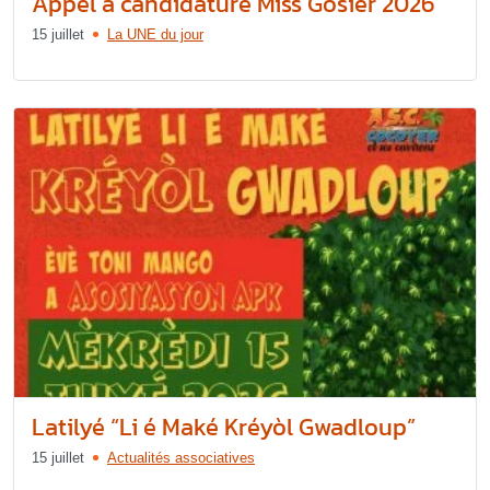
Appel à candidature Miss Gosier 2026
15 juillet
La UNE du jour
Latilyé “Li é Maké Kréyòl Gwadloup”
15 juillet
Actualités associatives