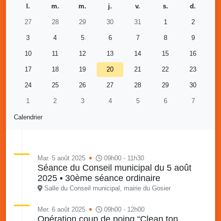
l.
m.
m.
j.
v.
s.
d.
27
28
29
30
31
1
2
3
4
5
6
7
8
9
10
11
12
13
14
15
16
17
18
19
20
21
22
23
24
25
26
27
28
29
30
1
2
3
4
5
6
7
Calendrier
Mar. 5 août 2025
09h00 - 11h30
Séance du Conseil municipal du 5 août
2025 • 30ème séance ordinaire
Salle du Conseil municipal, mairie du Gosier
Mer. 6 août 2025
09h00 - 12h00
Opération coup de poing “Clean ton