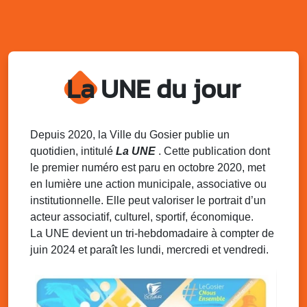
Village du quartier n°3 à Saint-Félix
Terrain de football de Saint-Felix, le Gosier
Du 9 au 10 août 2025
20h00 - 00h00
Kout Tanbou – “Sonjé Bewten”
La UNE du jour
PMU de Saint-Felix
Dim. 10 août 2025
12h30 - 17h00
Grillade party des Amis de Saint-Félix
Espace Gros Morne, Gosier
Depuis 2020, la Ville du Gosier publie un
quotidien, intitulé
La UNE
. Cette publication dont
Lun. 11 août 2025
15h00 - 18h00
le premier numéro est paru en octobre 2020, met
Distributions de packs / bonbonnes d’eau
en lumière une action municipale, associative ou
sur 2 sites
institutionnelle. Elle peut valoriser le portrait d’un
Palais des Sports et de la Culture, Bas du Fort et école
acteur associatif, culturel, sportif, économique.
Klébert Moinet, Mare-Gaillard, Le Gosier
La UNE devient un tri-hebdomadaire à compter de
juin 2024 et paraît les lundi, mercredi et vendredi.