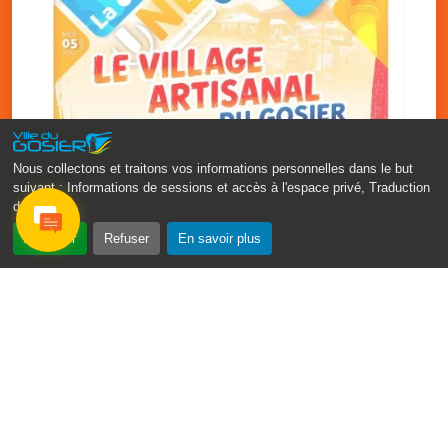
Nous collectons et traitons vos informations personnelles dans le but
suivant :
Informations de sessions et accès à l'espace privé, Traduction
des pages
.
‹
›
Accepter
Refuser
En savoir plus
Vakans O Gozyé : le village
artisanal du Gosier
5 août
PDF - 1.2 Mio