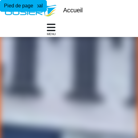
Menu principal
Contenu principal
Pied de page
Accueil
MENU