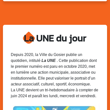
Kout Tanbou – “Sonjé Bewten”
PMU de Saint-Felix
Dim. 10 août 2025
12h30 - 17h00
Grillade party des Amis de Saint-Félix
Espace Gros Morne, Gosier
La UNE du jour
Lun. 11 août 2025
15h00 - 18h00
Distributions de packs / bonbonnes d’eau
sur 2 sites
Palais des Sports et de la Culture, Bas du Fort et école
Depuis 2020, la Ville du Gosier publie un
Klébert Moinet, Mare-Gaillard, Le Gosier
quotidien, intitulé
La UNE
. Cette publication dont
le premier numéro est paru en octobre 2020, met
Lun. 11 août 2025
18h30 - 21h30
en lumière une action municipale, associative ou
Datcha Summer Sport : Beach soccer
institutionnelle. Elle peut valoriser le portrait d’un
Plage de la Datcha, bourg du Gosier
acteur associatif, culturel, sportif, économique.
La UNE devient un tri-hebdomadaire à compter de
juin 2024 et paraît les lundi, mercredi et vendredi.