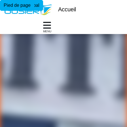
Menu principal
Contenu principal
Pied de page
Accueil
MENU