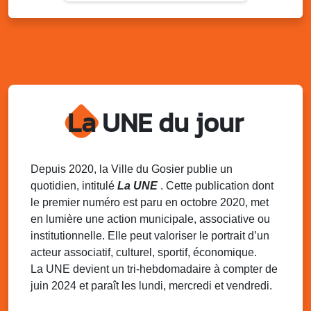
Lun. 11 août 2025
18h30 - 21h30
Datcha Summer Sport : Beach soccer
Plage de la Datcha, bourg du Gosier
Mar. 12 août 2025
07h00 - 10h00
Opération coup de poing “Clean ton
quartier !”
La UNE du jour
Mares de Diavet et de Diagnio au Gosier
Mar. 12 août 2025
09h00 - 11h00
Boost ton mood ! Ateliers de sensibilisation
Depuis 2020, la Ville du Gosier publie un
à la santé mentale à la prévention des
quotidien, intitulé
La UNE
. Cette publication dont
addictions
le premier numéro est paru en octobre 2020, met
Médiathèque Raoul Georges Nicolo, Bd Amédée Clara,
en lumière une action municipale, associative ou
Le Gosier
institutionnelle. Elle peut valoriser le portrait d’un
Mar. 12 août 2025
09h00 - 11h00
acteur associatif, culturel, sportif, économique.
Séance du Conseil municipal du 12 août
La UNE devient un tri-hebdomadaire à compter de
2025 9h
juin 2024 et paraît les lundi, mercredi et vendredi.
Salle du conseil, mairie du Gosier