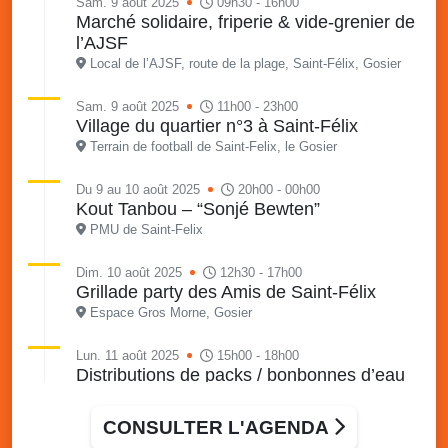
Sam. 9 août 2025
09h30 - 16h00
Marché solidaire, friperie & vide-grenier de
l’AJSF
Local de l’AJSF, route de la plage, Saint-Félix, Gosier
Sam. 9 août 2025
11h00 - 23h00
Village du quartier n°3 à Saint-Félix
Terrain de football de Saint-Felix, le Gosier
Du 9 au 10 août 2025
20h00 - 00h00
Kout Tanbou – “Sonjé Bewten”
PMU de Saint-Felix
Dim. 10 août 2025
12h30 - 17h00
Grillade party des Amis de Saint-Félix
Espace Gros Morne, Gosier
Lun. 11 août 2025
15h00 - 18h00
Distributions de packs / bonbonnes d’eau
sur 2 sites
Palais des Sports et de la Culture, Bas du Fort et école
CONSULTER L'AGENDA
Klébert Moinet, Mare-Gaillard, Le Gosier