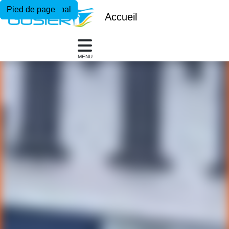
Menu principal
Contenu principal
Pied de page
Accueil
MENU