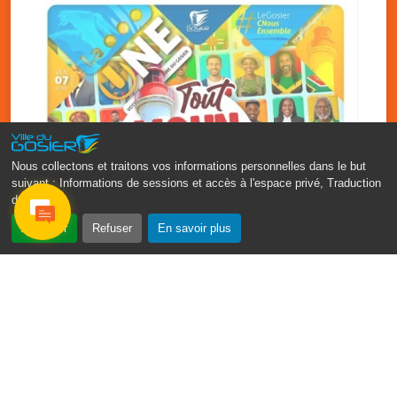
Nous collectons et traitons vos informations personnelles dans le but
suivant :
Informations de sessions et accès à l'espace privé, Traduction
des pages
.
‹
›
Accepter
Refuser
En savoir plus
Fête patronale du Gosier : Tout
moun sé moun
7 août