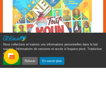
Nous collectons et traitons vos informations personnelles dans le but
suivant :
Informations de sessions et accès à l'espace privé, Traduction
des pages
.
‹
›
Accepter
Refuser
En savoir plus
Fête patronale du Gosier : Tout
moun sé moun
7 août
PDF - 1.7 Mio