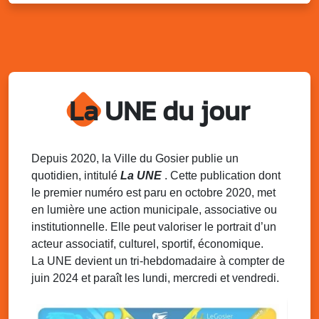
Distributions de packs / bonbonnes d’eau
sur 2 sites
Palais des Sports et de la Culture, Bas du Fort et école
Klébert Moinet, Mare-Gaillard, Le Gosier
Lun. 11 août 2025
18h30 - 21h30
Datcha Summer Sport : Beach soccer
La UNE du jour
Plage de la Datcha, bourg du Gosier
Mar. 12 août 2025
07h00 - 10h00
Opération coup de poing “Clean ton
Depuis 2020, la Ville du Gosier publie un
quartier !”
quotidien, intitulé
La UNE
. Cette publication dont
Mares de Diavet et de Diagnio au Gosier
le premier numéro est paru en octobre 2020, met
en lumière une action municipale, associative ou
Mar. 12 août 2025
09h00 - 11h00
institutionnelle. Elle peut valoriser le portrait d’un
Boost ton mood ! Ateliers de sensibilisation
à la santé mentale à la prévention des
acteur associatif, culturel, sportif, économique.
addictions
La UNE devient un tri-hebdomadaire à compter de
Médiathèque Raoul Georges Nicolo, Bd Amédée Clara,
juin 2024 et paraît les lundi, mercredi et vendredi.
Le Gosier