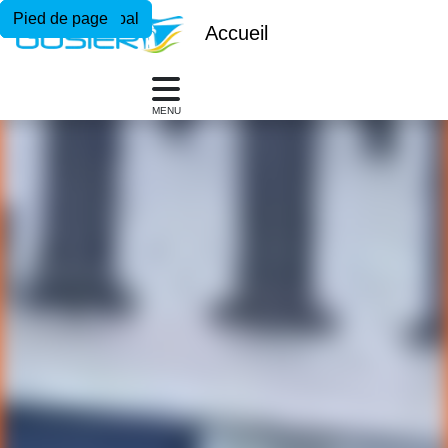
Menu principal
Contenu principal
Pied de page
Accueil
MENU