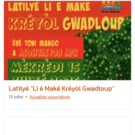
Latilyé “Li é Maké Kréyòl Gwadloup”
15 juillet
Actualités associatives