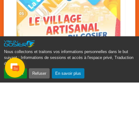
Nous collectons et traitons vos informations personnelles dans le but
suivant :
Informations de sessions et accès à l'espace privé, Traduction
des pages
.
‹
›
Accepter
Refuser
En savoir plus
Vakans O Gozyé : le village
artisanal du Gosier
5 août
PDF - 1.2 Mio