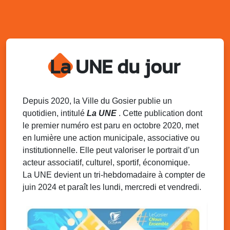
l’AJSF
Local de l’AJSF, route de la plage, Saint-Félix, Gosier
Sam. 9 août 2025
11h00 - 23h00
Village du quartier n°3 à Saint-Félix
La UNE du jour
Terrain de football de Saint-Felix, le Gosier
Du 9 au 10 août 2025
20h00 - 00h00
Kout Tanbou – “Sonjé Bewten”
PMU de Saint-Felix
Depuis 2020, la Ville du Gosier publie un
quotidien, intitulé
La UNE
. Cette publication dont
Dim. 10 août 2025
12h30 - 17h00
le premier numéro est paru en octobre 2020, met
Grillade party des Amis de Saint-Félix
en lumière une action municipale, associative ou
Espace Gros Morne, Gosier
institutionnelle. Elle peut valoriser le portrait d’un
acteur associatif, culturel, sportif, économique.
La UNE devient un tri-hebdomadaire à compter de
juin 2024 et paraît les lundi, mercredi et vendredi.