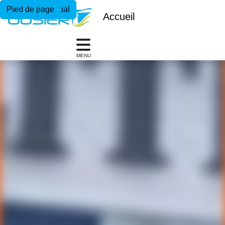
Menu principal
Contenu principal
Pied de page
Accueil
MENU