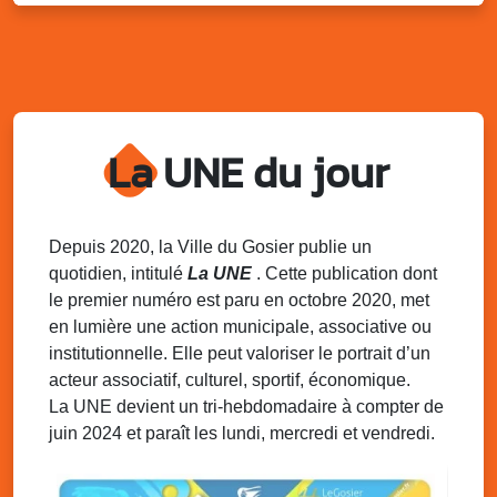
Kout Tanbou – “Sonjé Bewten”
PMU de Saint-Felix
Dim. 10 août 2025
12h30 - 17h00
Grillade party des Amis de Saint-Félix
Espace Gros Morne, Gosier
La UNE du jour
Lun. 11 août 2025
15h00 - 18h00
Distributions de packs / bonbonnes d’eau
sur 2 sites
Palais des Sports et de la Culture, Bas du Fort et école
Depuis 2020, la Ville du Gosier publie un
Klébert Moinet, Mare-Gaillard, Le Gosier
quotidien, intitulé
La UNE
. Cette publication dont
le premier numéro est paru en octobre 2020, met
Lun. 11 août 2025
18h30 - 21h30
en lumière une action municipale, associative ou
Datcha Summer Sport : Beach soccer
institutionnelle. Elle peut valoriser le portrait d’un
Plage de la Datcha, bourg du Gosier
acteur associatif, culturel, sportif, économique.
La UNE devient un tri-hebdomadaire à compter de
juin 2024 et paraît les lundi, mercredi et vendredi.