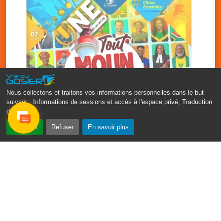
Nous collectons et traitons vos informations personnelles dans le but
suivant :
Informations de sessions et accès à l'espace privé, Traduction
des pages
.
‹
›
Accepter
Refuser
En savoir plus
Fête patronale du Gosier : Tout
moun sé moun
7 août
PDF - 1.7 Mio