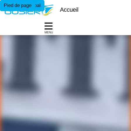
Menu principal
Contenu principal
Pied de page
Accueil
MENU