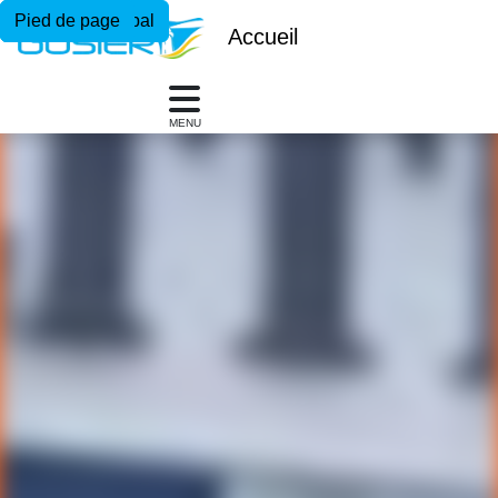
Menu principal
Contenu principal
Pied de page
Accueil
MENU