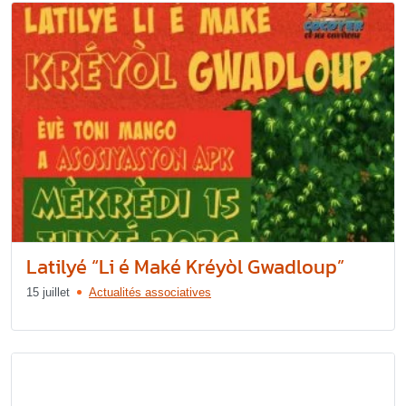
Latilyé “Li é Maké Kréyòl Gwadloup”
15 juillet
Actualités associatives