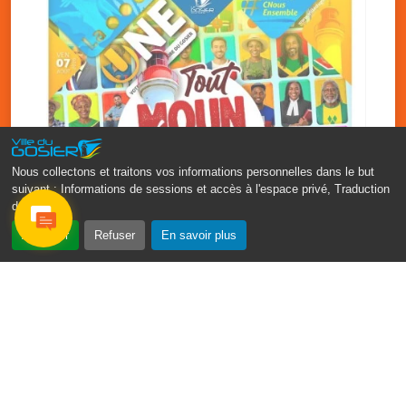
Nous collectons et traitons vos informations personnelles dans le but
suivant :
Informations de sessions et accès à l'espace privé, Traduction
des pages
.
‹
›
Accepter
Refuser
En savoir plus
Fête patronale du Gosier : Tout
moun sé moun
7 août
PDF - 1.7 Mio