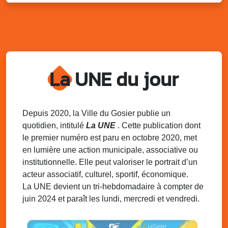
Distributions de packs / bonbonnes d’eau
sur 2 sites
Palais des Sports et de la Culture, Bas du Fort et école
Klébert Moinet, Mare-Gaillard, Le Gosier
Lun. 11 août 2025
18h30 - 21h30
Datcha Summer Sport : Beach soccer
La UNE du jour
Plage de la Datcha, bourg du Gosier
Mar. 12 août 2025
07h00 - 10h00
Opération coup de poing “Clean ton
Depuis 2020, la Ville du Gosier publie un
quartier !”
quotidien, intitulé
La UNE
. Cette publication dont
Mares de Diavet et de Diagnio au Gosier
le premier numéro est paru en octobre 2020, met
en lumière une action municipale, associative ou
Mar. 12 août 2025
09h00 - 11h00
institutionnelle. Elle peut valoriser le portrait d’un
Boost ton mood ! Ateliers de sensibilisation
à la santé mentale à la prévention des
acteur associatif, culturel, sportif, économique.
addictions
La UNE devient un tri-hebdomadaire à compter de
Médiathèque Raoul Georges Nicolo, Bd Amédée Clara,
juin 2024 et paraît les lundi, mercredi et vendredi.
Le Gosier