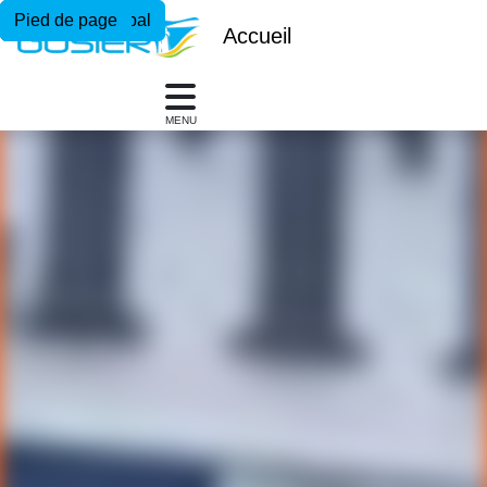
Menu principal
Contenu principal
Pied de page
Accueil
MENU