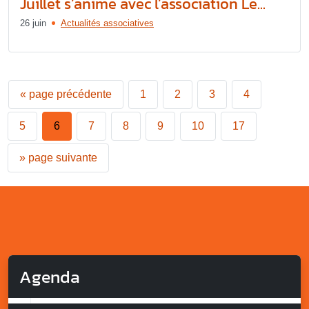
Juillet s’anime avec l’association Le...
26 juin
Actualités associatives
«
page précédente
1
2
3
4
5
6
7
8
9
10
17
»
page suivante
Agenda