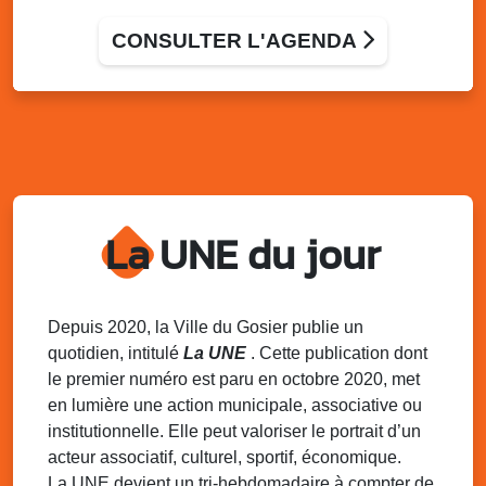
Marché solidaire, friperie & vide-grenier de
l’AJSF
CONSULTER L'AGENDA
Local de l’AJSF, route de la plage, Saint-Félix, Gosier
Sam. 9 août 2025
11h00 - 23h00
Village du quartier n°3 à Saint-Félix
Terrain de football de Saint-Felix, le Gosier
Du 9 au 10 août 2025
20h00 - 00h00
Kout Tanbou – “Sonjé Bewten”
La UNE du jour
PMU de Saint-Felix
Dim. 10 août 2025
12h30 - 17h00
Grillade party des Amis de Saint-Félix
Espace Gros Morne, Gosier
Depuis 2020, la Ville du Gosier publie un
quotidien, intitulé
La UNE
. Cette publication dont
Lun. 11 août 2025
15h00 - 18h00
le premier numéro est paru en octobre 2020, met
Distributions de packs / bonbonnes d’eau
en lumière une action municipale, associative ou
sur 2 sites
institutionnelle. Elle peut valoriser le portrait d’un
Palais des Sports et de la Culture, Bas du Fort et école
acteur associatif, culturel, sportif, économique.
Klébert Moinet, Mare-Gaillard, Le Gosier
La UNE devient un tri-hebdomadaire à compter de