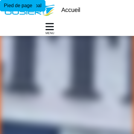
Menu principal
Contenu principal
Pied de page
Accueil
MENU