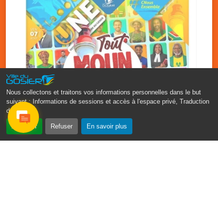
Nous collectons et traitons vos informations personnelles dans le but
suivant :
Informations de sessions et accès à l'espace privé, Traduction
des pages
.
‹
›
Accepter
Refuser
En savoir plus
Fête patronale du Gosier : Tout
moun sé moun
7 août
PDF - 1.7 Mio