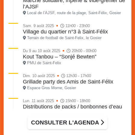
Marché solidaire, friperie & vide-grenier de
l’AJSF
Local de l’AJSF, route de la plage, Saint-Félix, Gosier
Sam. 9 août 2025
11h00 - 23h00
Village du quartier n°3 à Saint-Félix
Terrain de football de Saint-Felix, le Gosier
Du 9 au 10 août 2025
20h00 - 00h00
Kout Tanbou – “Sonjé Bewten”
PMU de Saint-Felix
Dim. 10 août 2025
12h30 - 17h00
Grillade party des Amis de Saint-Félix
Espace Gros Morne, Gosier
Lun. 11 août 2025
15h00 - 18h00
Distributions de packs / bonbonnes d’eau
sur 2 sites
Palais des Sports et de la Culture, Bas du Fort et école
CONSULTER L'AGENDA
Klébert Moinet, Mare-Gaillard, Le Gosier