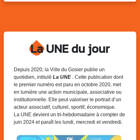
Lun. 11 août 2025
18h30 - 21h30
Datcha Summer Sport : Beach soccer
Plage de la Datcha, bourg du Gosier
Mar. 12 août 2025
07h00 - 10h00
Opération coup de poing “Clean ton
quartier !”
La UNE du jour
Mares de Diavet et de Diagnio au Gosier
Mar. 12 août 2025
09h00 - 11h00
Boost ton mood ! Ateliers de sensibilisation
Depuis 2020, la Ville du Gosier publie un
à la santé mentale à la prévention des
quotidien, intitulé
La UNE
. Cette publication dont
addictions
le premier numéro est paru en octobre 2020, met
Médiathèque Raoul Georges Nicolo, Bd Amédée Clara,
en lumière une action municipale, associative ou
Le Gosier
institutionnelle. Elle peut valoriser le portrait d’un
Mar. 12 août 2025
09h00 - 11h00
acteur associatif, culturel, sportif, économique.
Séance du Conseil municipal du 12 août
La UNE devient un tri-hebdomadaire à compter de
2025 9h
juin 2024 et paraît les lundi, mercredi et vendredi.
Salle du conseil, mairie du Gosier