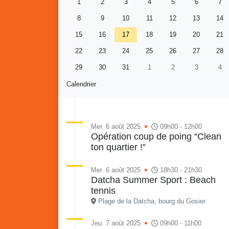
1
2
3
4
5
6
7
8
9
10
11
12
13
14
15
16
17
18
19
20
21
22
23
24
25
26
27
28
29
30
31
1
2
3
4
Calendrier
Mer. 6 août 2025
09h00 - 12h00
Opération coup de poing “Clean
ton quartier !”
Re
Vaka
du sa
Mer. 6 août 2025
18h30 - 21h30
en li
Datcha Summer Sport : Beach
Vakans o Gozyé : Gosier
quar
tennis
Lanta
Plage de la Datcha, bourg du Gosier
24 juillet
Jeu. 7 août 2025
09h00 - 11h00
PDF - 1.6 Mio