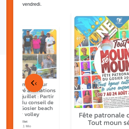
vendredi.
‹
tour en images sur
ns O Gozyé animations
medi 18 juillet : Partir
vre, fête du conseil de
tier n°3, Gosier beach
Fête patronale d
summer volley
Tout moun s
23 juillet
PDF - 5.1 Mio