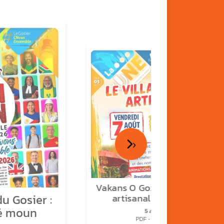
›
Vakans O Gozyé : le village
u Gosier :
artisanal du Gosier
é moun
5 août
PDF - 1.2 Mio