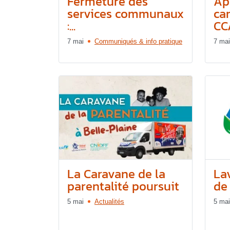
Fermeture des
Ap
services communaux
ca
:...
CCA
7 mai
Communiqués & info pratique
7 mai
La Caravane de la
La
parentalité poursuit
de
5 mai
Actualités
5 mai