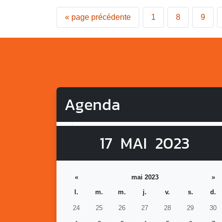
«
page précédente
1
8
9
Agenda
17
MAI
2023
«
mai 2023
»
l.
m.
m.
j.
v.
s.
d.
24
25
26
27
28
29
30