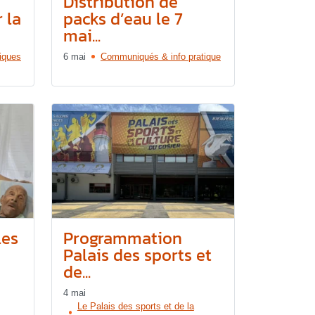
Distribution de
 la
packs d’eau le 7
mai...
tiques
6 mai
Communiqués & info pratique
les
Programmation
Palais des sports et
de...
4 mai
Le Palais des sports et de la