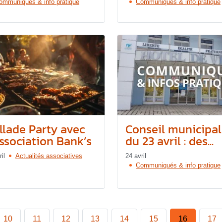
ommuniqués & info pratique
Communiqués & info pratique
illade Party avec
Conseil municipal
association Bank’s
du 23 avril : des...
il
Actualités associatives
24 avril
Communiqués & info pratique
10
11
12
13
14
15
16
17