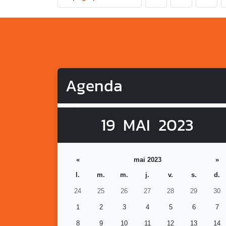
Agenda
19
MAI
2023
«
mai 2023
»
l.
m.
m.
j.
v.
s.
d.
24
25
26
27
28
29
30
1
2
3
4
5
6
7
8
9
10
11
12
13
14