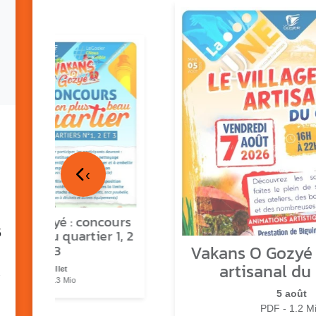
‹
ns o Gozyé : concours
5
lus beau quartier 1, 2
Vakans O Gozyé :
& 3
artisanal du
17 juillet
PDF - 1.3 Mio
5 août
PDF - 1.2 M