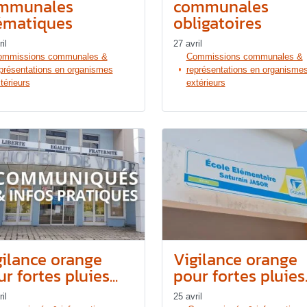
mmunales
communales
ématiques
obligatoires
il
27 avril
ommissions communales &
Commissions communales &
présentations en organismes
représentations en organisme
térieurs
extérieurs
gilance orange
Vigilance orange
r fortes pluies...
pour fortes pluies..
il
25 avril