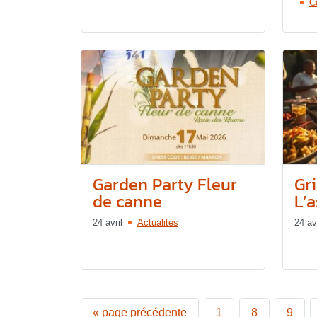
C
Garden Party Fleur
Gr
de canne
L’
24 avril
Actualités
24 avr
«
page précédente
1
8
9