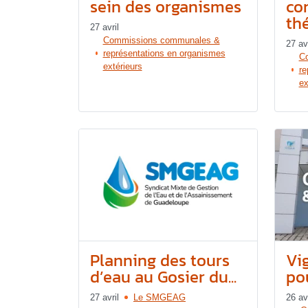
sein des organismes
co
th
27 avril
Commissions communales &
27 avr
représentations en organismes
C
extérieurs
re
ex
Planning des tours
Vi
d’eau au Gosier du...
pou
27 avril
Le SMGEAG
26 avr