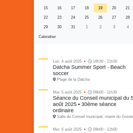
15
16
17
18
19
20
21
22
23
24
25
26
27
28
29
30
31
1
2
3
4
Calendrier
Lun. 4 août 2025
18h30 - 21h30
Datcha Summer Sport - Beach
soccer
Retour en images sur
Vakans O Gozyé animations
Plage de la Datcha
du samedi 18 juillet : Partir
en livre, fête du conseil de
Vaka
Mar. 5 août 2025
09h00 - 11h30
Séance du Conseil municipal du 
quartier n°3, Gosier beach
mon p
août 2025 • 30ème séance
summer volley
ordinaire
23 juillet
Salle du Conseil municipal, mairie du Gosier
PDF - 5.1 Mio
Mer. 6 août 2025
09h00 - 12h00