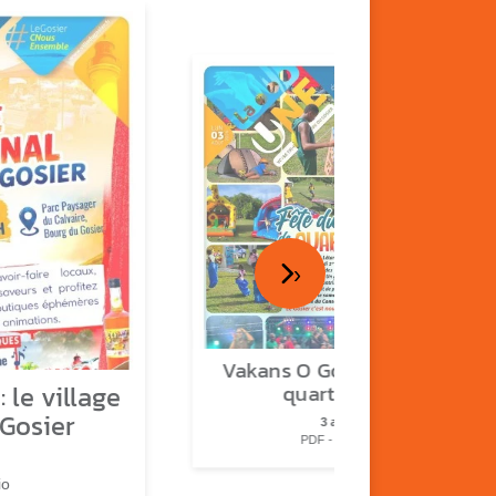
›
Vakans O Gozyé : fête de
 le village
quartier n°2
 Gosier
3 août
PDF - 2.3 Mio
io