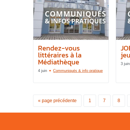
Rendez-vous
JO
littéraires à la
jeu
Médiathèque
3 juin
4 juin
Communiqués & info pratique
«
page précédente
1
7
8