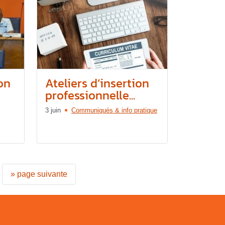
on
Ateliers d’insertion
professionnelle...
3 juin
Communiqués & info pratique
»
page suivante