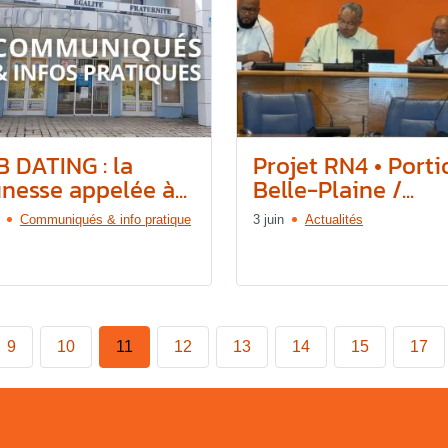
B DATING : la
Projet RN4 • Porti
nesse appelée à...
Belle-Plaine /...
Communiqués & info pratique
3 juin
Actualités
9
10
11
12
13
14
15
17