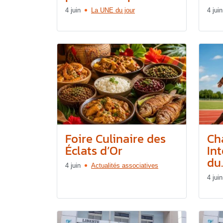
4 juin
La UNE du jour
4 juin
Foire Culinaire des
Ch
Éclats d’Or
In
du..
4 juin
Actualités associatives
4 juin