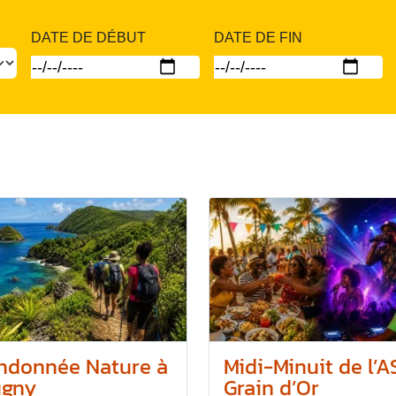
DATE DE DÉBUT
DATE DE FIN
ndonnée Nature à
Midi-Minuit de l’A
ugny
Grain d’Or