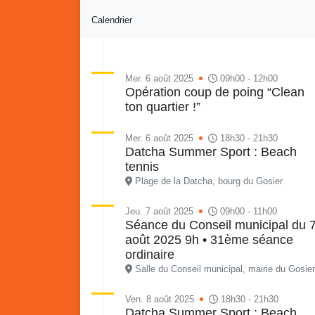
Calendrier
Mer. 6 août 2025
09h00 - 12h00
Opération coup de poing “Clean
ton quartier !”
Re
Vaka
du sa
Mer. 6 août 2025
18h30 - 21h30
en li
Datcha Summer Sport : Beach
Vakans o Gozyé : Gosier
quar
tennis
Lanta
Plage de la Datcha, bourg du Gosier
24 juillet
Jeu. 7 août 2025
09h00 - 11h00
PDF - 1.6 Mio
Séance du Conseil municipal du 
août 2025 9h • 31ème séance
ordinaire
Salle du Conseil municipal, mairie du Gosier
Ven. 8 août 2025
18h30 - 21h30
Datcha Summer Sport : Beach