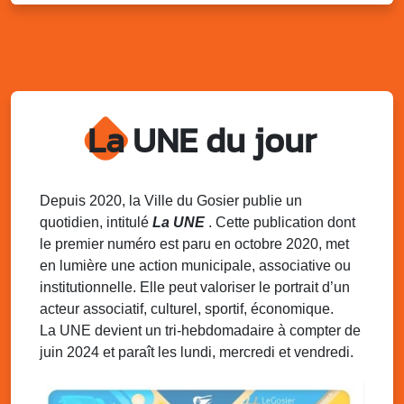
Sam. 9 août 2025
11h00 - 23h00
Village du quartier n°3 à Saint-Félix
Terrain de football de Saint-Felix, le Gosier
Du 9 au 10 août 2025
20h00 - 00h00
Kout Tanbou – “Sonjé Bewten”
La UNE du jour
PMU de Saint-Felix
Dim. 10 août 2025
12h30 - 17h00
Grillade party des Amis de Saint-Félix
Espace Gros Morne, Gosier
Depuis 2020, la Ville du Gosier publie un
quotidien, intitulé
La UNE
. Cette publication dont
Lun. 11 août 2025
15h00 - 18h00
le premier numéro est paru en octobre 2020, met
Distributions de packs / bonbonnes d’eau
en lumière une action municipale, associative ou
sur 2 sites
institutionnelle. Elle peut valoriser le portrait d’un
Palais des Sports et de la Culture, Bas du Fort et école
acteur associatif, culturel, sportif, économique.
Klébert Moinet, Mare-Gaillard, Le Gosier
La UNE devient un tri-hebdomadaire à compter de
juin 2024 et paraît les lundi, mercredi et vendredi.