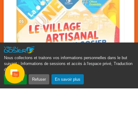
Nous collectons et traitons vos informations personnelles dans le but
suivant :
Informations de sessions et accès à l'espace privé, Traduction
des pages
.
‹
›
Accepter
Refuser
En savoir plus
Vakans O Gozyé : le village
artisanal du Gosier
5 août
PDF - 1.2 Mio