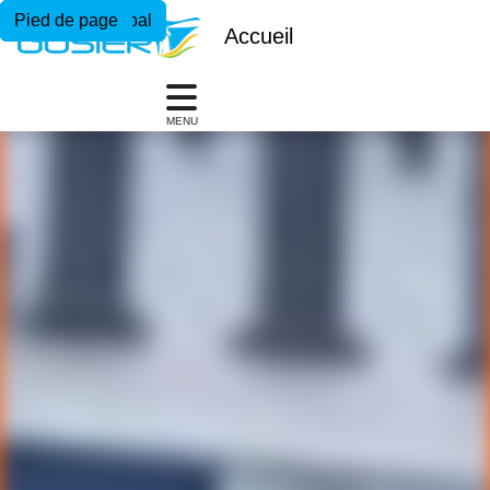
Menu principal
Contenu principal
Pied de page
Accueil
MENU