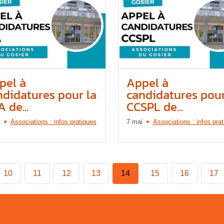
pel à
Appel à
ndidatures pour la
candidatures pour
 de...
CCSPL de...
Associations : infos pratiques
7 mai
Associations : infos pra
10
11
12
13
14
15
16
17