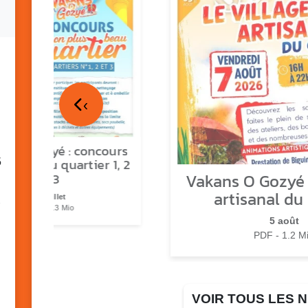
‹
ns o Gozyé : concours
5
lus beau quartier 1, 2
Vakans O Gozyé :
& 3
artisanal du
17 juillet
PDF - 1.3 Mio
5 août
PDF - 1.2 M
VOIR TOUS LES