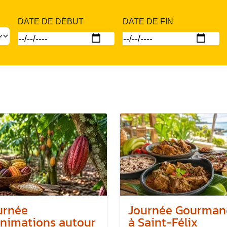
DATE DE DÉBUT
DATE DE FIN
urnée
Journée Gourman
animations autour
à Saint-Félix