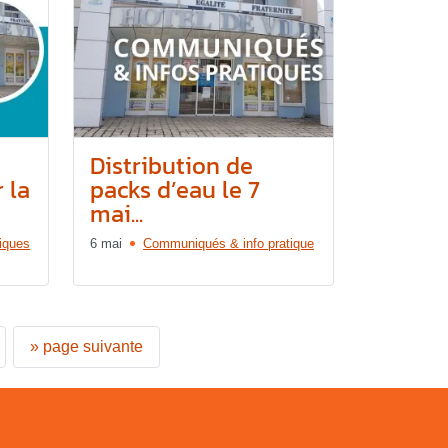
Distribution de
 la
packs d’eau le 7
mai...
tiques
6 mai
Communiqués & info pratique
»
page suivante