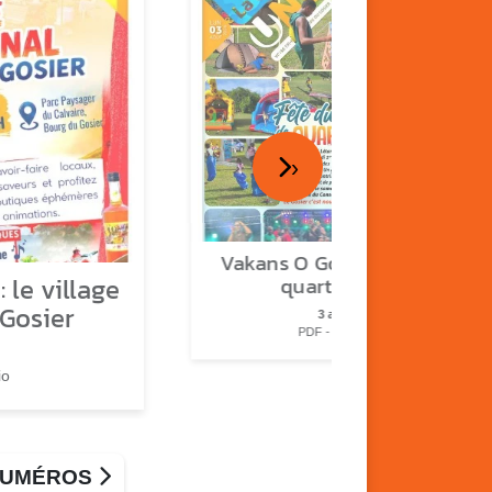
›
Vakans O Gozyé : fête de
 le village
quartier n°2
 Gosier
3 août
PDF - 2.3 Mio
io
 NUMÉROS