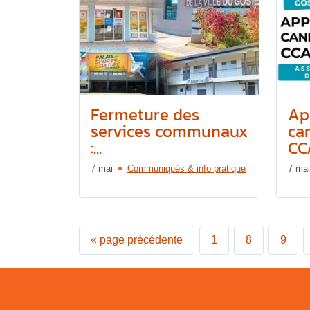
Fermeture des
Ap
services communaux
ca
:...
CCA
7 mai
Communiqués & info pratique
7 mai
«
page précédente
1
8
9