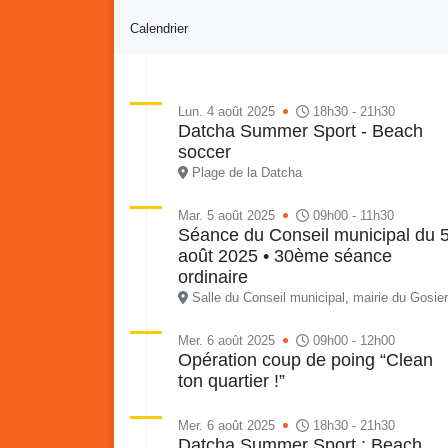
Calendrier
Lun. 4 août 2025
18h30 - 21h30
Datcha Summer Sport - Beach
soccer
Retour en images sur
Vakans O Gozyé animations
Plage de la Datcha
du samedi 18 juillet : Partir
en livre, fête du conseil de
Vaka
Mar. 5 août 2025
09h00 - 11h30
Séance du Conseil municipal du 
quartier n°3, Gosier beach
mon p
août 2025 • 30ème séance
summer volley
ordinaire
23 juillet
Salle du Conseil municipal, mairie du Gosier
PDF - 5.1 Mio
Mer. 6 août 2025
09h00 - 12h00
Opération coup de poing “Clean
ton quartier !”
Mer. 6 août 2025
18h30 - 21h30
Datcha Summer Sport : Beach