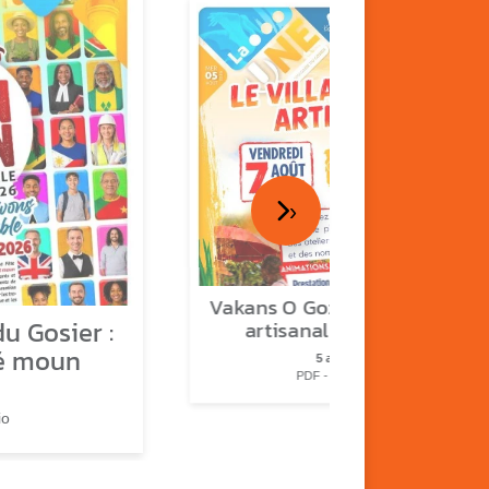
›
Vakans O Gozyé : le village
u Gosier :
artisanal du Gosier
é moun
5 août
PDF - 1.2 Mio
io