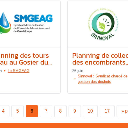
anning des tours
Planning de colle
au au Gosier du...
des encombrants,..
in
Le SMGEAG
26 juin
Sinnoval : Syndicat chargé de
gestion des déchets
4
5
6
7
8
9
10
17
»
p