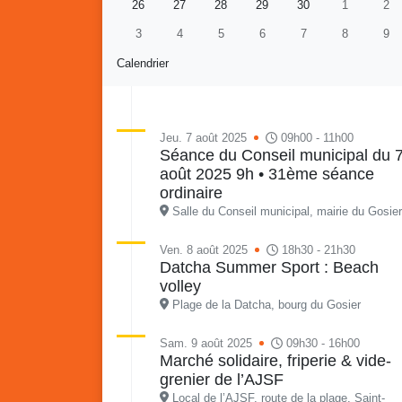
26
27
28
29
30
1
2
3
4
5
6
7
8
9
Calendrier
Jeu. 7 août 2025
09h00 - 11h00
Séance du Conseil municipal du 
août 2025 9h • 31ème séance
Re
Vaka
ordinaire
du sa
Salle du Conseil municipal, mairie du Gosier
en li
Vakans o Gozyé : Gosier
quar
Ven. 8 août 2025
18h30 - 21h30
Datcha Summer Sport : Beach
Lanta
volley
24 juillet
Plage de la Datcha, bourg du Gosier
PDF - 1.6 Mio
Sam. 9 août 2025
09h30 - 16h00
Marché solidaire, friperie & vide-
grenier de l’AJSF
Local de l’AJSF, route de la plage, Saint-