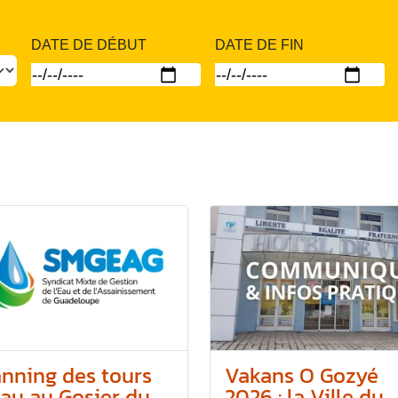
DATE DE DÉBUT
DATE DE FIN
anning des tours
Vakans O Gozyé
au au Gosier du...
2026 : la Ville du...