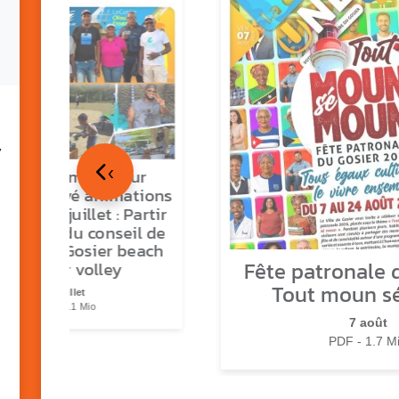
7
‹
tour en images sur
ns O Gozyé animations
medi 18 juillet : Partir
vre, fête du conseil de
tier n°3, Gosier beach
Fête patronale d
summer volley
Tout moun s
23 juillet
PDF - 5.1 Mio
7 août
PDF - 1.7 M