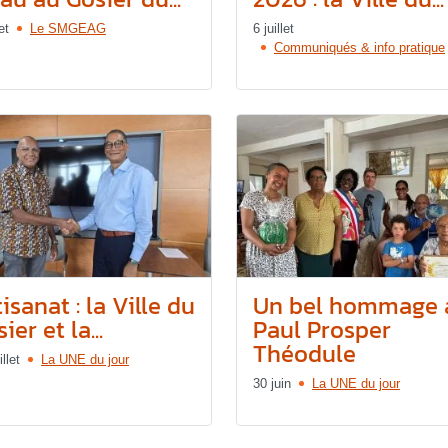
et
Le SMGEAG
6 juillet
Communiqués & info pratique
isanat : la Ville du
Un bel hommage 
ier et la...
Paul Prosper
Théodule
illet
La UNE du jour
30 juin
La UNE du jour