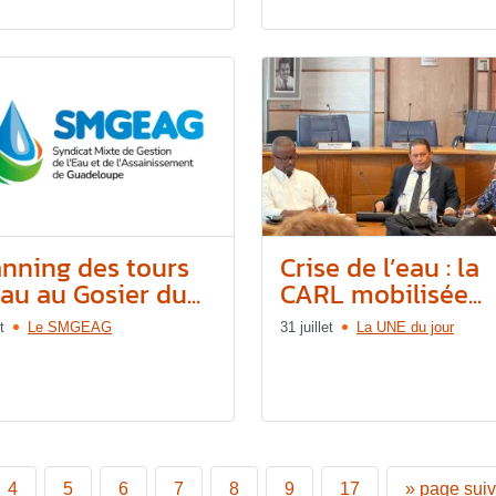
anning des tours
Crise de l’eau : la
au au Gosier du...
CARL mobilisée...
t
Le SMGEAG
31 juillet
La UNE du jour
4
5
6
7
8
9
17
»
page sui