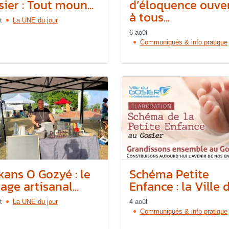
ier : Tout moun...
d’éloquence ouve
à tous...
t
La UNE du jour
6 août
Communiqués & info pratique
kans O Gozyé : le
Schéma Petite
lage artisanal...
Enfance : la Ville d
t
La UNE du jour
4 août
Communiqués & info pratique