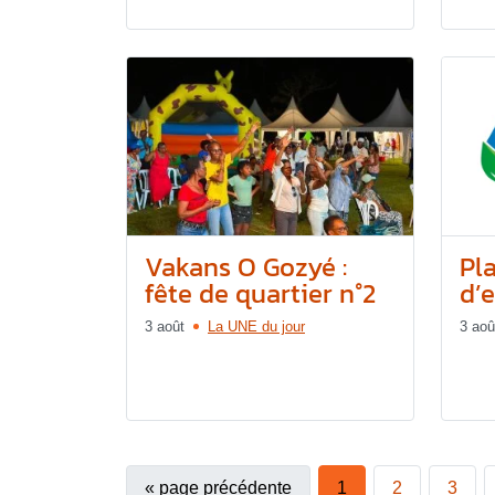
Vakans O Gozyé :
Pl
fête de quartier n°2
d’e
3 août
La UNE du jour
3 aoû
«
page précédente
1
2
3