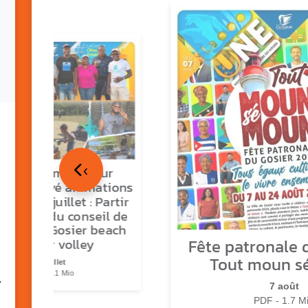
‹
tour en images sur
ns O Gozyé animations
medi 18 juillet : Partir
vre, fête du conseil de
tier n°3, Gosier beach
Fête patronale d
summer volley
Tout moun s
23 juillet
PDF - 5.1 Mio
7
7 août
PDF - 1.7 M