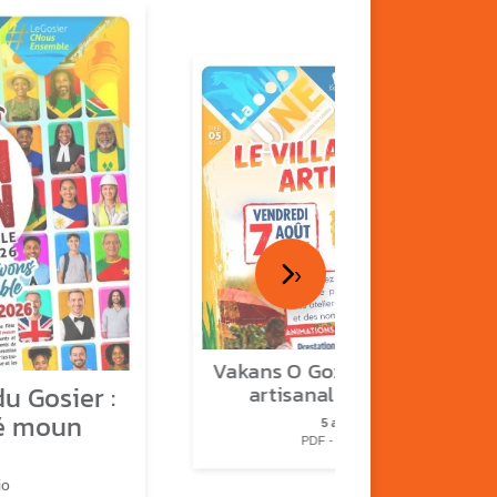
›
Vakans O Gozyé : le village
u Gosier :
artisanal du Gosier
é moun
5 août
PDF - 1.2 Mio
io