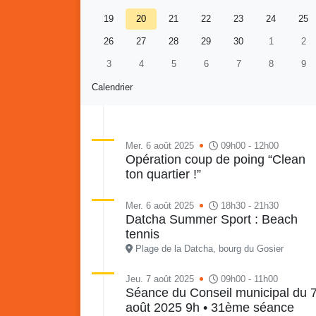
19
20
21
22
23
24
25
26
27
28
29
30
1
2
3
4
5
6
7
8
9
Calendrier
Mer. 6 août 2025
09h00 - 12h00
Opération coup de poing “Clean
ton quartier !”
Re
Vaka
du sa
Mer. 6 août 2025
18h30 - 21h30
en li
Datcha Summer Sport : Beach
Vakans o Gozyé : Gosier
quar
tennis
Lanta
Plage de la Datcha, bourg du Gosier
24 juillet
Jeu. 7 août 2025
09h00 - 11h00
PDF - 1.6 Mio
Séance du Conseil municipal du 
août 2025 9h • 31ème séance