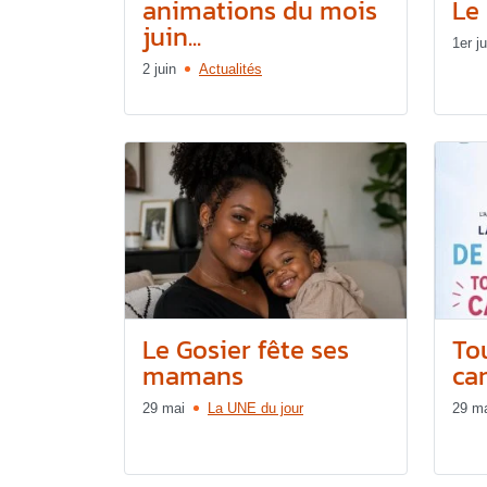
animations du mois
Le 
juin...
1er ju
2 juin
Actualités
Le Gosier fête ses
Tou
mamans
can
29 mai
La UNE du jour
29 m