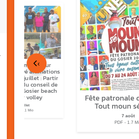
7
‹
tour en images sur
ns O Gozyé animations
medi 18 juillet : Partir
vre, fête du conseil de
tier n°3, Gosier beach
Fête patronale d
summer volley
Tout moun s
23 juillet
PDF - 5.1 Mio
7 août
PDF - 1.7 M