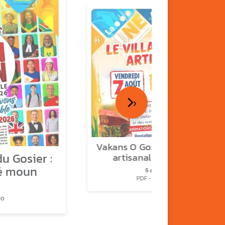
›
Vakans O Gozyé : le village
u Gosier :
artisanal du Gosier
é moun
5 août
PDF - 1.2 Mio
io