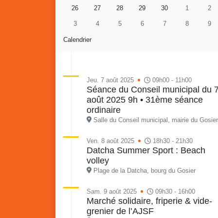
26
27
28
29
30
1
2
3
4
5
6
7
8
9
Calendrier
Jeu. 7 août 2025
09h00 - 11h00
Séance du Conseil municipal du 
août 2025 9h • 31ème séance
Re
Vaka
ordinaire
du sa
Salle du Conseil municipal, mairie du Gosier
en li
Vakans o Gozyé : Gosier
quar
Ven. 8 août 2025
18h30 - 21h30
Datcha Summer Sport : Beach
Lanta
volley
24 juillet
Plage de la Datcha, bourg du Gosier
PDF - 1.6 Mio
Sam. 9 août 2025
09h30 - 16h00
Marché solidaire, friperie & vide-
grenier de l’AJSF