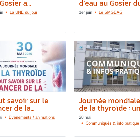
Gosier a...
d’eau au Gosier du.
in
La UNE du jour
1er juin
Le SMGEAG
t savoir sur le
Journée mondial
cer de la...
de la thyroïde : une
ai
Événements / animations
28 mai
Communiqués & info pratique