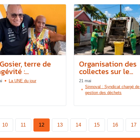
Gosier, terre de
Organisation des
gévité :...
collectes sur le...
ai
La UNE du jour
21 mai
Sinnoval : Syndicat chargé de
gestion des déchets
10
11
12
13
14
15
16
17