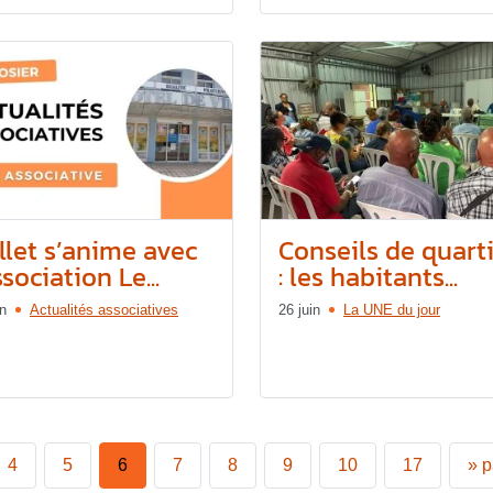
llet s’anime avec
Conseils de quart
ssociation Le...
: les habitants...
in
Actualités associatives
26 juin
La UNE du jour
4
5
6
7
8
9
10
17
»
p