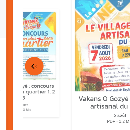
‹
ns o Gozyé : concours
5
lus beau quartier 1, 2
Vakans O Gozyé :
& 3
artisanal du
17 juillet
PDF - 1.3 Mio
5 août
PDF - 1.2 M