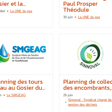
ier et la...
Paul Prosper
Théodule
illet
La UNE du jour
30 juin
La UNE du jour
anning des tours
Planning de colle
au au Gosier du...
des encombrants,..
in
Le SMGEAG
26 juin
Sinnoval : Syndicat chargé de
gestion des déchets