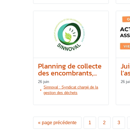
Planning de collecte
Jui
des encombrants,...
l’a
26 juin
26 ju
Sinnoval : Syndicat chargé de la
gestion des déchets
«
page précédente
1
2
3