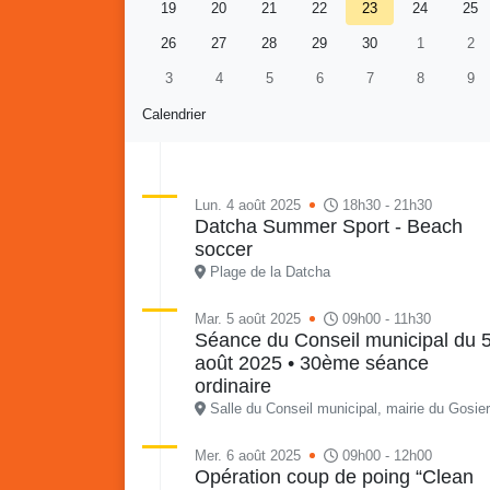
19
20
21
22
23
24
25
26
27
28
29
30
1
2
3
4
5
6
7
8
9
Calendrier
Lun. 4 août 2025
18h30 - 21h30
Datcha Summer Sport - Beach
soccer
Retour en images sur
Vakans O Gozyé animations
Plage de la Datcha
du samedi 18 juillet : Partir
en livre, fête du conseil de
Vaka
Mar. 5 août 2025
09h00 - 11h30
Séance du Conseil municipal du 
quartier n°3, Gosier beach
mon p
août 2025 • 30ème séance
summer volley
ordinaire
23 juillet
Salle du Conseil municipal, mairie du Gosier
PDF - 5.1 Mio
Mer. 6 août 2025
09h00 - 12h00
Opération coup de poing “Clean