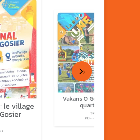
›
Vakans O Gozyé : fête de
 le village
quartier n°2
 Gosier
3 août
PDF - 2.3 Mio
io