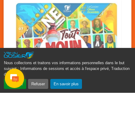
Nous collectons et traitons vos informations personnelles dans le but
suivant :
Informations de sessions et accès à l'espace privé, Traduction
des pages
.
‹
›
Accepter
Refuser
En savoir plus
Fête patronale du Gosier : Tout
moun sé moun