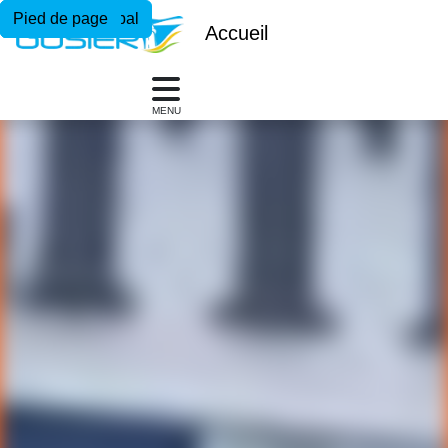
Menu principal
Contenu principal
Pied de page
Accueil
MENU