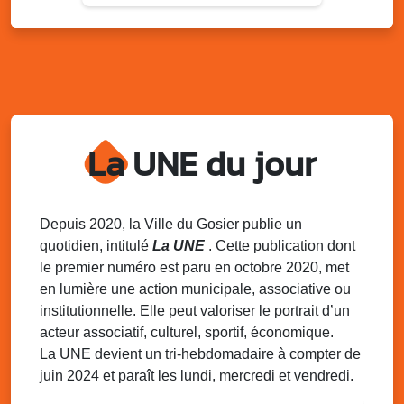
Lun. 11 août 2025
15h00 - 18h00
Distributions de packs / bonbonnes d’eau
sur 2 sites
Palais des Sports et de la Culture, Bas du Fort et école
Klébert Moinet, Mare-Gaillard, Le Gosier
Lun. 11 août 2025
18h30 - 21h30
Datcha Summer Sport : Beach soccer
La UNE du jour
Plage de la Datcha, bourg du Gosier
Mar. 12 août 2025
07h00 - 10h00
Opération coup de poing “Clean ton
Depuis 2020, la Ville du Gosier publie un
quartier !”
quotidien, intitulé
La UNE
. Cette publication dont
Mares de Diavet et de Diagnio au Gosier
le premier numéro est paru en octobre 2020, met
en lumière une action municipale, associative ou
Mar. 12 août 2025
09h00 - 11h00
institutionnelle. Elle peut valoriser le portrait d’un
Boost ton mood ! Ateliers de sensibilisation
à la santé mentale à la prévention des
acteur associatif, culturel, sportif, économique.
addictions
La UNE devient un tri-hebdomadaire à compter de
Médiathèque Raoul Georges Nicolo, Bd Amédée Clara,
juin 2024 et paraît les lundi, mercredi et vendredi.
Le Gosier