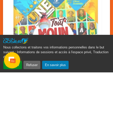
Nous collectons et traitons vos informations personnelles dans le but
suivant :
Informations de sessions et accès à l'espace privé, Traduction
des pages
.
‹
›
Accepter
Refuser
En savoir plus
Fête patronale du Gosier : Tout
moun sé moun
7 août
PDF - 1.7 Mio