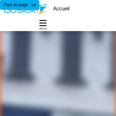
Menu principal
Contenu principal
Pied de page
Accueil
MENU