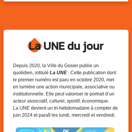
Kout Tanbou – “Sonjé Bewten”
PMU de Saint-Felix
Dim. 10 août 2025
12h30 - 17h00
Grillade party des Amis de Saint-Félix
Espace Gros Morne, Gosier
La UNE du jour
Lun. 11 août 2025
15h00 - 18h00
Distributions de packs / bonbonnes d’eau
sur 2 sites
Palais des Sports et de la Culture, Bas du Fort et école
Depuis 2020, la Ville du Gosier publie un
Klébert Moinet, Mare-Gaillard, Le Gosier
quotidien, intitulé
La UNE
. Cette publication dont
le premier numéro est paru en octobre 2020, met
Lun. 11 août 2025
18h30 - 21h30
en lumière une action municipale, associative ou
Datcha Summer Sport : Beach soccer
institutionnelle. Elle peut valoriser le portrait d’un
Plage de la Datcha, bourg du Gosier
acteur associatif, culturel, sportif, économique.
La UNE devient un tri-hebdomadaire à compter de
juin 2024 et paraît les lundi, mercredi et vendredi.