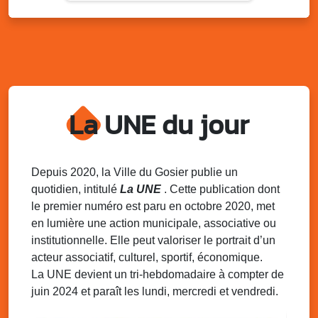
Lun. 11 août 2025
15h00 - 18h00
Distributions de packs / bonbonnes d’eau
sur 2 sites
Palais des Sports et de la Culture, Bas du Fort et école
Klébert Moinet, Mare-Gaillard, Le Gosier
Lun. 11 août 2025
18h30 - 21h30
Datcha Summer Sport : Beach soccer
La UNE du jour
Plage de la Datcha, bourg du Gosier
Mar. 12 août 2025
07h00 - 10h00
Opération coup de poing “Clean ton
Depuis 2020, la Ville du Gosier publie un
quartier !”
quotidien, intitulé
La UNE
. Cette publication dont
Mares de Diavet et de Diagnio au Gosier
le premier numéro est paru en octobre 2020, met
en lumière une action municipale, associative ou
Mar. 12 août 2025
09h00 - 11h00
institutionnelle. Elle peut valoriser le portrait d’un
Boost ton mood ! Ateliers de sensibilisation
à la santé mentale à la prévention des
acteur associatif, culturel, sportif, économique.
addictions
La UNE devient un tri-hebdomadaire à compter de
Médiathèque Raoul Georges Nicolo, Bd Amédée Clara,
juin 2024 et paraît les lundi, mercredi et vendredi.
Le Gosier