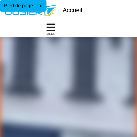
Menu principal
Contenu principal
Pied de page
Accueil
MENU