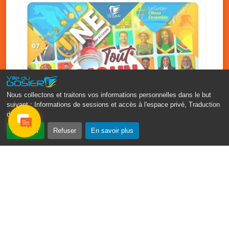
Nous collectons et traitons vos informations personnelles dans le but
suivant :
Informations de sessions et accès à l'espace privé, Traduction
des pages
.
‹
›
Accepter
Refuser
En savoir plus
Fête patronale du Gosier : Tout
moun sé moun
7 août