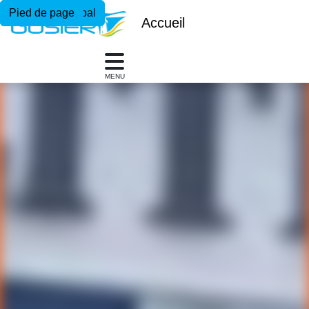
Menu principal
Contenu principal
Pied de page
Accueil
MENU