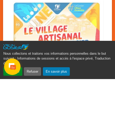
Nous collectons et traitons vos informations personnelles dans le but
suivant :
Informations de sessions et accès à l'espace privé, Traduction
des pages
.
‹
›
Accepter
Refuser
En savoir plus
Vakans O Gozyé : le village
artisanal du Gosier