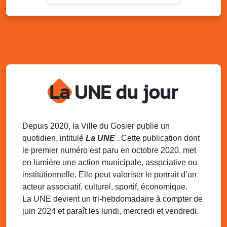
Sam. 9 août 2025
09h30 - 16h00
Marché solidaire, friperie & vide-grenier de
l’AJSF
Local de l’AJSF, route de la plage, Saint-Félix, Gosier
Sam. 9 août 2025
11h00 - 23h00
Village du quartier n°3 à Saint-Félix
La UNE du jour
Terrain de football de Saint-Felix, le Gosier
Du 9 au 10 août 2025
20h00 - 00h00
Kout Tanbou – “Sonjé Bewten”
PMU de Saint-Felix
Depuis 2020, la Ville du Gosier publie un
quotidien, intitulé
La UNE
. Cette publication dont
Dim. 10 août 2025
12h30 - 17h00
le premier numéro est paru en octobre 2020, met
Grillade party des Amis de Saint-Félix
en lumière une action municipale, associative ou
Espace Gros Morne, Gosier
institutionnelle. Elle peut valoriser le portrait d’un
acteur associatif, culturel, sportif, économique.
La UNE devient un tri-hebdomadaire à compter de
juin 2024 et paraît les lundi, mercredi et vendredi.