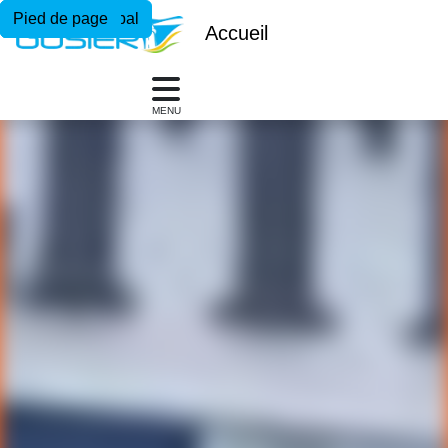
Menu principal
Contenu principal
Pied de page
Accueil
MENU