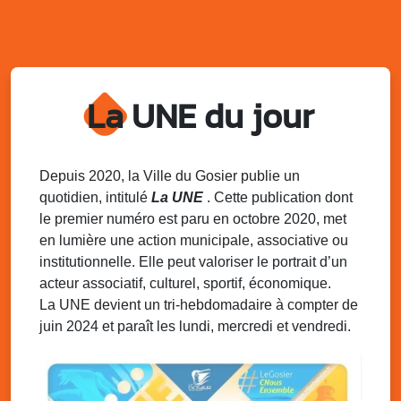
l’AJSF
Local de l’AJSF, route de la plage, Saint-Félix, Gosier
Sam. 9 août 2025
11h00 - 23h00
Village du quartier n°3 à Saint-Félix
La UNE du jour
Terrain de football de Saint-Felix, le Gosier
Du 9 au 10 août 2025
20h00 - 00h00
Kout Tanbou – “Sonjé Bewten”
PMU de Saint-Felix
Depuis 2020, la Ville du Gosier publie un
quotidien, intitulé
La UNE
. Cette publication dont
Dim. 10 août 2025
12h30 - 17h00
le premier numéro est paru en octobre 2020, met
Grillade party des Amis de Saint-Félix
en lumière une action municipale, associative ou
Espace Gros Morne, Gosier
institutionnelle. Elle peut valoriser le portrait d’un
acteur associatif, culturel, sportif, économique.
La UNE devient un tri-hebdomadaire à compter de
juin 2024 et paraît les lundi, mercredi et vendredi.