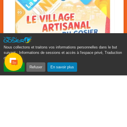
Nous collectons et traitons vos informations personnelles dans le but
suivant :
Informations de sessions et accès à l'espace privé, Traduction
des pages
.
‹
›
Accepter
Refuser
En savoir plus
Vakans O Gozyé : le village
artisanal du Gosier
5 août
PDF - 1.2 Mio