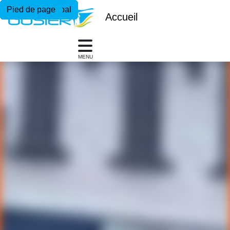
Menu principal
Contenu principal
Pied de page
Accueil
MENU