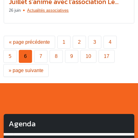
Juillet s’anime avec l’association Le...
26 juin
Actualités associatives
«
page précédente
1
2
3
4
5
6
7
8
9
10
17
»
page suivante
Agenda