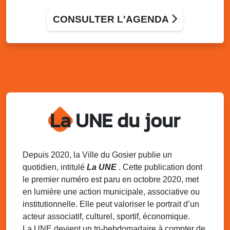
Marché solidaire, friperie & vide-grenier de
l’AJSF
CONSULTER L'AGENDA
Local de l’AJSF, route de la plage, Saint-Félix, Gosier
Sam. 9 août 2025
11h00 - 23h00
Village du quartier n°3 à Saint-Félix
Terrain de football de Saint-Felix, le Gosier
Du 9 au 10 août 2025
20h00 - 00h00
Kout Tanbou – “Sonjé Bewten”
La UNE du jour
PMU de Saint-Felix
Dim. 10 août 2025
12h30 - 17h00
Grillade party des Amis de Saint-Félix
Espace Gros Morne, Gosier
Depuis 2020, la Ville du Gosier publie un
quotidien, intitulé
La UNE
. Cette publication dont
Lun. 11 août 2025
15h00 - 18h00
le premier numéro est paru en octobre 2020, met
Distributions de packs / bonbonnes d’eau
en lumière une action municipale, associative ou
sur 2 sites
institutionnelle. Elle peut valoriser le portrait d’un
Palais des Sports et de la Culture, Bas du Fort et école
acteur associatif, culturel, sportif, économique.
Klébert Moinet, Mare-Gaillard, Le Gosier
La UNE devient un tri-hebdomadaire à compter de