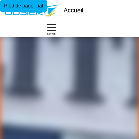
Menu principal
Contenu principal
Pied de page
Accueil
MENU