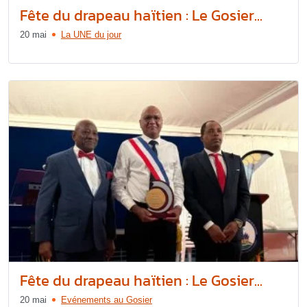
Fête du drapeau haïtien : Le Gosier...
20 mai
La UNE du jour
Fête du drapeau haïtien : Le Gosier...
20 mai
Evénements au Gosier