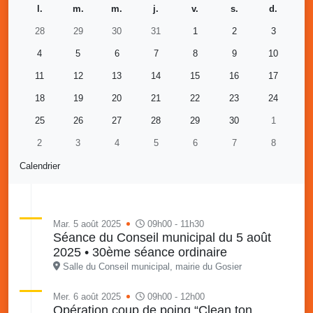
l.
m.
m.
j.
v.
s.
d.
28
29
30
31
1
2
3
4
5
6
7
8
9
10
11
12
13
14
15
16
17
18
19
20
21
22
23
24
25
26
27
28
29
30
1
2
3
4
5
6
7
8
Calendrier
Mar. 5 août 2025
09h00 - 11h30
Séance du Conseil municipal du 5 août
2025 • 30ème séance ordinaire
Salle du Conseil municipal, mairie du Gosier
Mer. 6 août 2025
09h00 - 12h00
Opération coup de poing “Clean ton