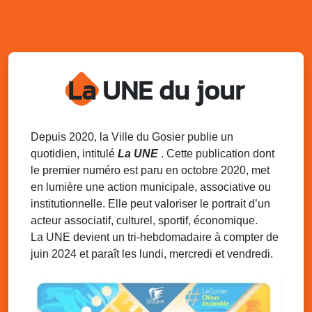
Village du quartier n°3 à Saint-Félix
Terrain de football de Saint-Felix, le Gosier
Du 9 au 10 août 2025
20h00 - 00h00
Kout Tanbou – “Sonjé Bewten”
La UNE du jour
PMU de Saint-Felix
Dim. 10 août 2025
12h30 - 17h00
Grillade party des Amis de Saint-Félix
Espace Gros Morne, Gosier
Depuis 2020, la Ville du Gosier publie un
quotidien, intitulé
La UNE
. Cette publication dont
Lun. 11 août 2025
15h00 - 18h00
le premier numéro est paru en octobre 2020, met
Distributions de packs / bonbonnes d’eau
en lumière une action municipale, associative ou
sur 2 sites
institutionnelle. Elle peut valoriser le portrait d’un
Palais des Sports et de la Culture, Bas du Fort et école
acteur associatif, culturel, sportif, économique.
Klébert Moinet, Mare-Gaillard, Le Gosier
La UNE devient un tri-hebdomadaire à compter de
juin 2024 et paraît les lundi, mercredi et vendredi.