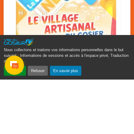
Nous collectons et traitons vos informations personnelles dans le but
suivant :
Informations de sessions et accès à l'espace privé, Traduction
des pages
.
‹
›
Accepter
Refuser
En savoir plus
Vakans O Gozyé : le village
artisanal du Gosier
5 août
PDF - 1.2 Mio