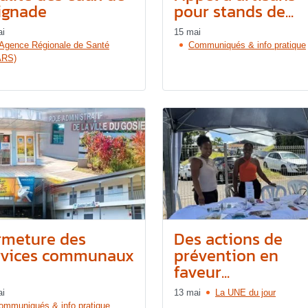
ignade
pour stands de...
ai
15 mai
’Agence Régionale de Santé
Communiqués & info pratique
ARS)
rmeture des
Des actions de
rvices communaux
prévention en
faveur...
ai
13 mai
La UNE du jour
ommuniqués & info pratique