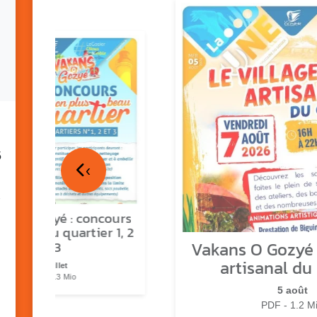
5
‹
ns o Gozyé : concours
lus beau quartier 1, 2
Vakans O Gozyé :
& 3
artisanal du
17 juillet
PDF - 1.3 Mio
5 août
PDF - 1.2 M