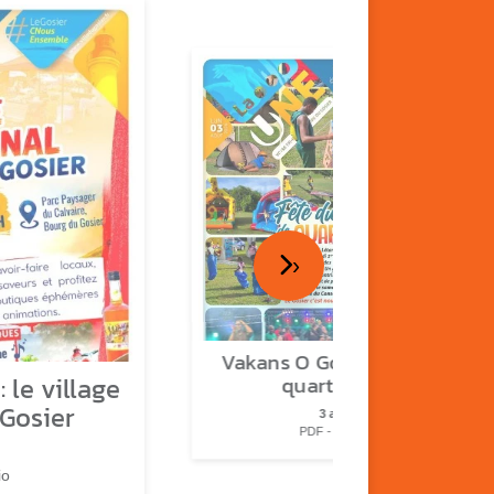
›
Vakans O Gozyé : fête de
 le village
quartier n°2
 Gosier
3 août
PDF - 2.3 Mio
io