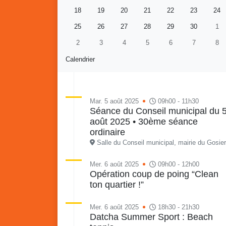
18
19
20
21
22
23
24
25
26
27
28
29
30
1
2
3
4
5
6
7
8
Calendrier
Mar. 5 août 2025
09h00 - 11h30
Séance du Conseil municipal du 
août 2025 • 30ème séance
Retour en images sur
Vakans O Gozyé animations
ordinaire
du samedi 18 juillet : Partir
Salle du Conseil municipal, mairie du Gosier
en livre, fête du conseil de
Vaka
quartier n°3, Gosier beach
mon p
Mer. 6 août 2025
09h00 - 12h00
Opération coup de poing “Clean
summer volley
ton quartier !”
23 juillet
PDF - 5.1 Mio
Mer. 6 août 2025
18h30 - 21h30
Datcha Summer Sport : Beach