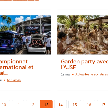
ampionnat
Garden party ave
ternational et
l’AJSF
l...
12 mai
Actualités associatives
ai
Actualités
10
11
12
13
14
15
16
17