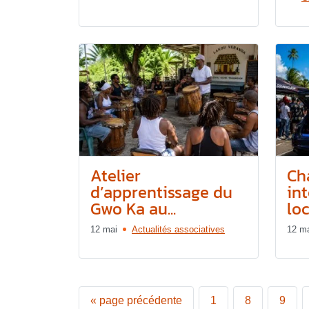
Atelier
Ch
d’apprentissage du
in
Gwo Ka au...
loca
12 mai
Actualités associatives
12 m
«
page précédente
1
8
9