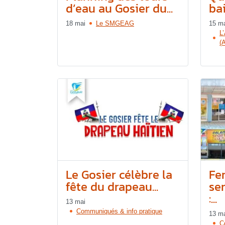
d’eau au Gosier du...
ba
18 mai
Le SMGEAG
15 m
L
(
Le Gosier célèbre la
Fe
fête du drapeau...
se
:...
13 mai
Communiqués & info pratique
13 m
C