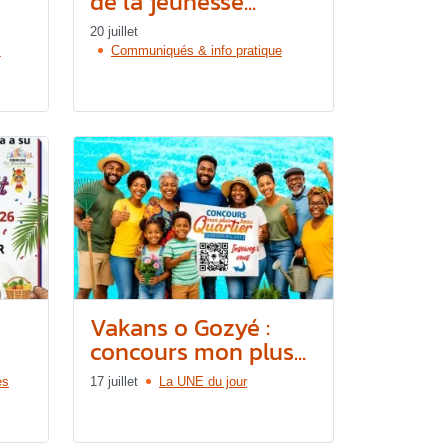
de la jeunesse...
20 juillet
s
Communiqués & info pratique
Vakans o Gozyé :
concours mon plus...
es
17 juillet
La UNE du jour