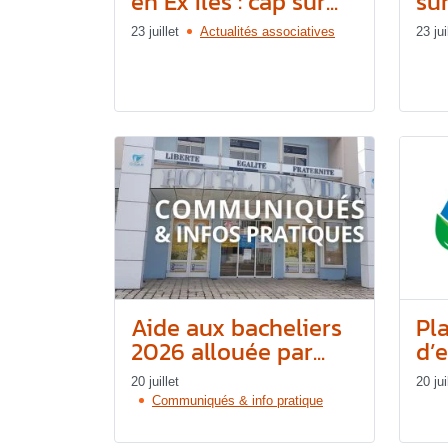
en Ex’Îles : cap sur...
su
23 juillet
Actualités associatives
23 jui
Aide aux bacheliers
Pl
2026 allouée par...
d’e
20 juillet
20 jui
Communiqués & info pratique