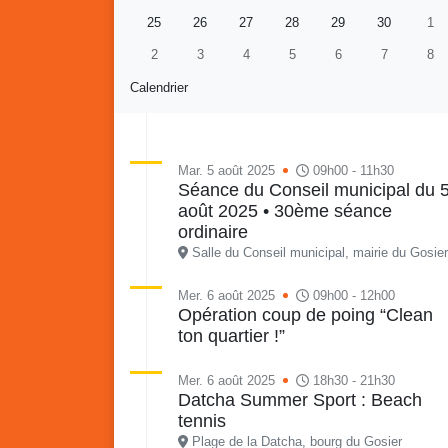
25
26
27
28
29
30
1
2
3
4
5
6
7
8
Calendrier
Mar. 5 août 2025
09h00 - 11h30
Séance du Conseil municipal du 
août 2025 • 30ème séance
Retour en images sur
Vakans O Gozyé animations
ordinaire
du samedi 18 juillet : Partir
Salle du Conseil municipal, mairie du Gosier
en livre, fête du conseil de
Vaka
quartier n°3, Gosier beach
mon p
Mer. 6 août 2025
09h00 - 12h00
Opération coup de poing “Clean
summer volley
ton quartier !”
23 juillet
PDF - 5.1 Mio
Mer. 6 août 2025
18h30 - 21h30
Datcha Summer Sport : Beach
tennis
Plage de la Datcha, bourg du Gosier