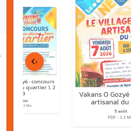
5
‹
ns o Gozyé : concours
lus beau quartier 1, 2
Vakans O Gozyé :
& 3
artisanal du
17 juillet
PDF - 1.3 Mio
5 août
PDF - 1.2 M