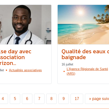
lse day avec
Qualité des eaux 
ssociation
baignade
izon...
16 juillet
L’Agence Régionale de Santé
llet
Actualités associatives
(ARS)
4
5
6
7
8
9
17
»
page sui