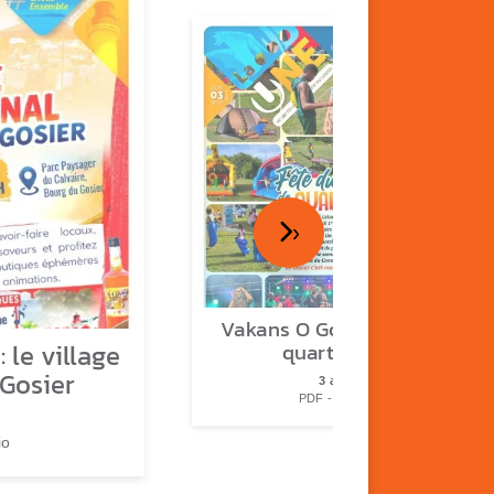
›
Vakans O Gozyé : fête de
 le village
quartier n°2
 Gosier
3 août
PDF - 2.3 Mio
io