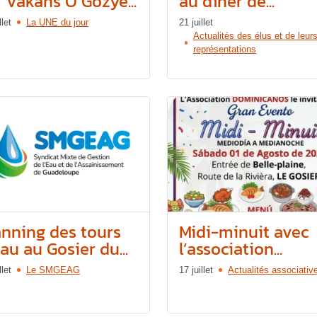
r Vakans O Gozyé...
au dîner de...
llet
La UNE du jour
21 juillet
Actualités des élus et de leur
représentations
anning des tours
Midi-minuit avec
au au Gosier du...
l’association...
llet
Le SMGEAG
17 juillet
Actualités associativ