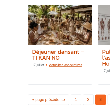
Déjeuner dansant –
Pu
TI KAN NO
l’a
Hor
17 juillet
Actualités associatives
17 jui
«
page précédente
1
2
3