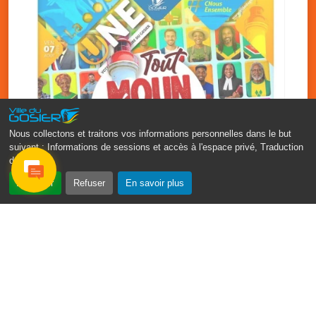
Nous collectons et traitons vos informations personnelles dans le but
suivant :
Informations de sessions et accès à l'espace privé, Traduction
des pages
.
‹
›
Accepter
Refuser
En savoir plus
Fête patronale du Gosier : Tout
moun sé moun
7 août
PDF - 1.7 Mio