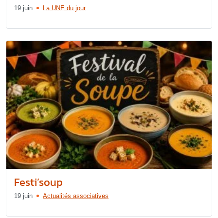
19 juin
La UNE du jour
Festi’soup
19 juin
Actualités associatives