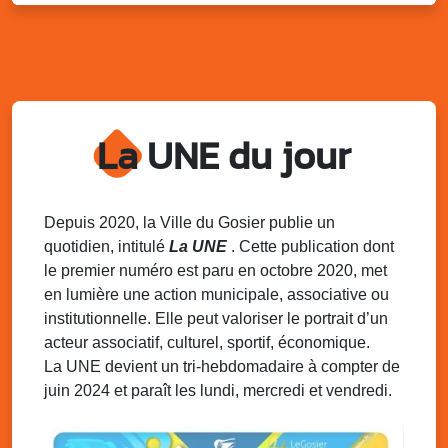
Distributions de packs / bonbonnes d’eau
sur 2 sites
Palais des Sports et de la Culture, Bas du Fort et école
Klébert Moinet, Mare-Gaillard, Le Gosier
Lun. 11 août 2025
18h30 - 21h30
Datcha Summer Sport : Beach soccer
La UNE du jour
Plage de la Datcha, bourg du Gosier
Mar. 12 août 2025
07h00 - 10h00
Opération coup de poing “Clean ton
Depuis 2020, la Ville du Gosier publie un
quartier !”
quotidien, intitulé
La UNE
. Cette publication dont
Mares de Diavet et de Diagnio au Gosier
le premier numéro est paru en octobre 2020, met
en lumière une action municipale, associative ou
Mar. 12 août 2025
09h00 - 11h00
institutionnelle. Elle peut valoriser le portrait d’un
Boost ton mood ! Ateliers de sensibilisation
à la santé mentale à la prévention des
acteur associatif, culturel, sportif, économique.
addictions
La UNE devient un tri-hebdomadaire à compter de
Médiathèque Raoul Georges Nicolo, Bd Amédée Clara,
juin 2024 et paraît les lundi, mercredi et vendredi.
Le Gosier