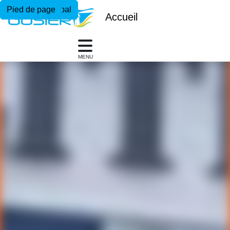
Menu principal
Contenu principal
Pied de page
Accueil
MENU