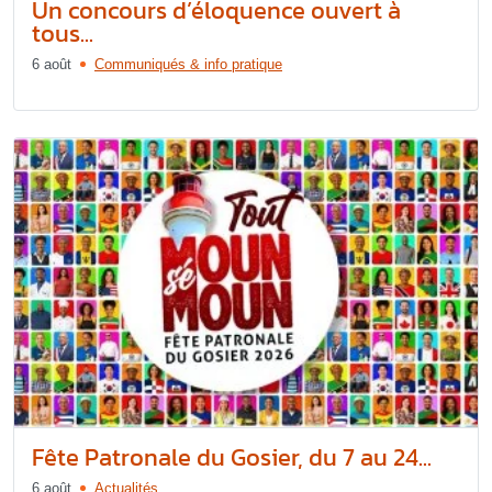
Un concours d’éloquence ouvert à
tous...
6 août
Communiqués & info pratique
Fête Patronale du Gosier, du 7 au 24...
6 août
Actualités