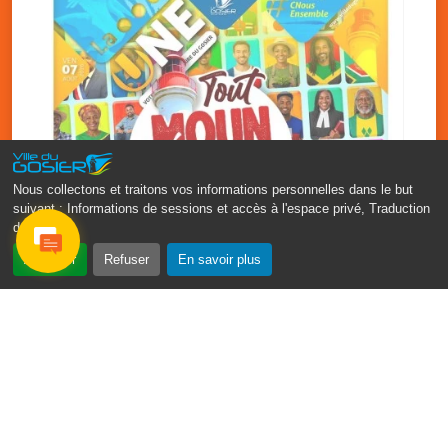
Nous collectons et traitons vos informations personnelles dans le but
suivant :
Informations de sessions et accès à l'espace privé, Traduction
des pages
.
‹
›
Accepter
Refuser
En savoir plus
Fête patronale du Gosier : Tout
moun sé moun
7 août
PDF - 1.7 Mio