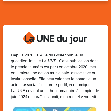
Kout Tanbou – “Sonjé Bewten”
PMU de Saint-Felix
Dim. 10 août 2025
12h30 - 17h00
Grillade party des Amis de Saint-Félix
Espace Gros Morne, Gosier
La UNE du jour
Lun. 11 août 2025
15h00 - 18h00
Distributions de packs / bonbonnes d’eau
sur 2 sites
Palais des Sports et de la Culture, Bas du Fort et école
Depuis 2020, la Ville du Gosier publie un
Klébert Moinet, Mare-Gaillard, Le Gosier
quotidien, intitulé
La UNE
. Cette publication dont
le premier numéro est paru en octobre 2020, met
Lun. 11 août 2025
18h30 - 21h30
en lumière une action municipale, associative ou
Datcha Summer Sport : Beach soccer
institutionnelle. Elle peut valoriser le portrait d’un
Plage de la Datcha, bourg du Gosier
acteur associatif, culturel, sportif, économique.
La UNE devient un tri-hebdomadaire à compter de
juin 2024 et paraît les lundi, mercredi et vendredi.