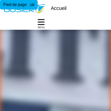
Menu principal
Contenu principal
Pied de page
Accueil
MENU