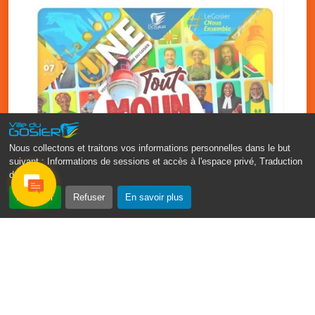
Nous collectons et traitons vos informations personnelles dans le but
suivant :
Informations de sessions et accès à l'espace privé, Traduction
des pages
.
‹
›
Accepter
Refuser
En savoir plus
Fête patronale du Gosier : Tout
moun sé moun