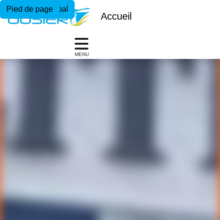
Menu principal
Contenu principal
Pied de page
Accueil
MENU