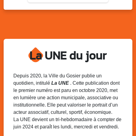
Du 9 au 10 août 2025
20h00 - 00h00
Kout Tanbou – “Sonjé Bewten”
PMU de Saint-Felix
Dim. 10 août 2025
12h30 - 17h00
Grillade party des Amis de Saint-Félix
Espace Gros Morne, Gosier
La UNE du jour
Lun. 11 août 2025
15h00 - 18h00
Distributions de packs / bonbonnes d’eau
sur 2 sites
Palais des Sports et de la Culture, Bas du Fort et école
Depuis 2020, la Ville du Gosier publie un
Klébert Moinet, Mare-Gaillard, Le Gosier
quotidien, intitulé
La UNE
. Cette publication dont
le premier numéro est paru en octobre 2020, met
Lun. 11 août 2025
18h30 - 21h30
en lumière une action municipale, associative ou
Datcha Summer Sport : Beach soccer
institutionnelle. Elle peut valoriser le portrait d’un
Plage de la Datcha, bourg du Gosier
acteur associatif, culturel, sportif, économique.
La UNE devient un tri-hebdomadaire à compter de
juin 2024 et paraît les lundi, mercredi et vendredi.