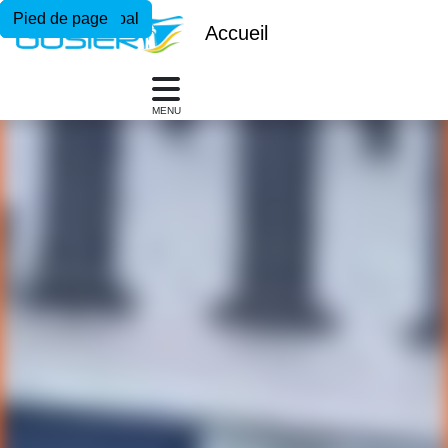
Menu principal
Contenu principal
Pied de page
Accueil
MENU