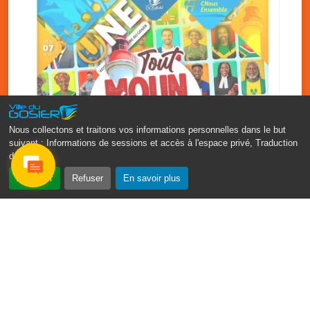
Nous collectons et traitons vos informations personnelles dans le but
suivant :
Informations de sessions et accès à l'espace privé, Traduction
des pages
.
‹
›
Accepter
Refuser
En savoir plus
Fête patronale du Gosier : Tout
moun sé moun
7 août
PDF - 1.7 Mio