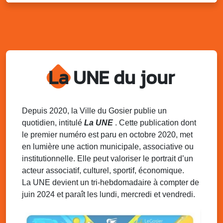
Distributions de packs / bonbonnes d’eau
sur 2 sites
Palais des Sports et de la Culture, Bas du Fort et école
Klébert Moinet, Mare-Gaillard, Le Gosier
Lun. 11 août 2025
18h30 - 21h30
Datcha Summer Sport : Beach soccer
La UNE du jour
Plage de la Datcha, bourg du Gosier
Mar. 12 août 2025
07h00 - 10h00
Opération coup de poing “Clean ton
Depuis 2020, la Ville du Gosier publie un
quartier !”
quotidien, intitulé
La UNE
. Cette publication dont
Mares de Diavet et de Diagnio au Gosier
le premier numéro est paru en octobre 2020, met
en lumière une action municipale, associative ou
Mar. 12 août 2025
09h00 - 11h00
institutionnelle. Elle peut valoriser le portrait d’un
Boost ton mood ! Ateliers de sensibilisation
à la santé mentale à la prévention des
acteur associatif, culturel, sportif, économique.
addictions
La UNE devient un tri-hebdomadaire à compter de
Médiathèque Raoul Georges Nicolo, Bd Amédée Clara,
juin 2024 et paraît les lundi, mercredi et vendredi.
Le Gosier