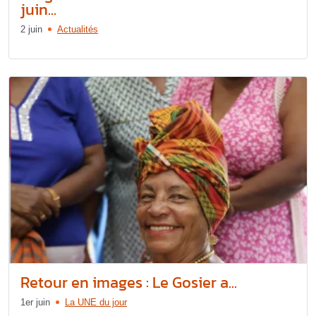
juin...
2 juin
Actualités
Retour en images : Le Gosier a...
1er juin
La UNE du jour