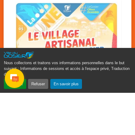
Nous collectons et traitons vos informations personnelles dans le but
suivant :
Informations de sessions et accès à l'espace privé, Traduction
des pages
.
‹
›
Accepter
Refuser
En savoir plus
Vakans O Gozyé : le village
artisanal du Gosier