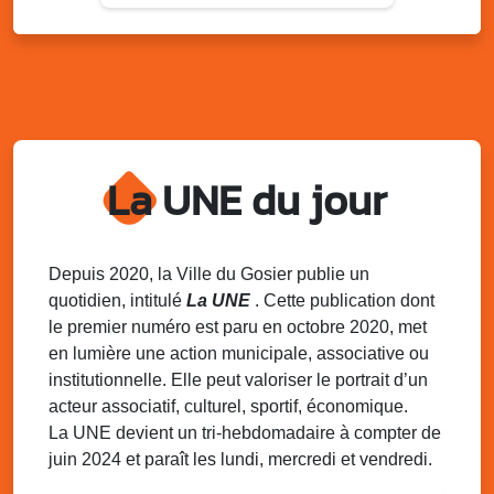
Sam. 9 août 2025
11h00 - 23h00
Village du quartier n°3 à Saint-Félix
Terrain de football de Saint-Felix, le Gosier
Du 9 au 10 août 2025
20h00 - 00h00
Kout Tanbou – “Sonjé Bewten”
La UNE du jour
PMU de Saint-Felix
Dim. 10 août 2025
12h30 - 17h00
Grillade party des Amis de Saint-Félix
Espace Gros Morne, Gosier
Depuis 2020, la Ville du Gosier publie un
quotidien, intitulé
La UNE
. Cette publication dont
Lun. 11 août 2025
15h00 - 18h00
le premier numéro est paru en octobre 2020, met
Distributions de packs / bonbonnes d’eau
en lumière une action municipale, associative ou
sur 2 sites
institutionnelle. Elle peut valoriser le portrait d’un
Palais des Sports et de la Culture, Bas du Fort et école
acteur associatif, culturel, sportif, économique.
Klébert Moinet, Mare-Gaillard, Le Gosier
La UNE devient un tri-hebdomadaire à compter de
juin 2024 et paraît les lundi, mercredi et vendredi.