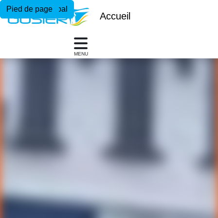
Menu principal
Contenu principal
Pied de page
Accueil
MENU