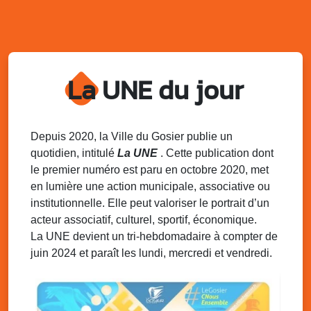
Village du quartier n°3 à Saint-Félix
Terrain de football de Saint-Felix, le Gosier
Du 9 au 10 août 2025
20h00 - 00h00
Kout Tanbou – “Sonjé Bewten”
La UNE du jour
PMU de Saint-Felix
Dim. 10 août 2025
12h30 - 17h00
Grillade party des Amis de Saint-Félix
Espace Gros Morne, Gosier
Depuis 2020, la Ville du Gosier publie un
quotidien, intitulé
La UNE
. Cette publication dont
Lun. 11 août 2025
15h00 - 18h00
le premier numéro est paru en octobre 2020, met
Distributions de packs / bonbonnes d’eau
en lumière une action municipale, associative ou
sur 2 sites
institutionnelle. Elle peut valoriser le portrait d’un
Palais des Sports et de la Culture, Bas du Fort et école
acteur associatif, culturel, sportif, économique.
Klébert Moinet, Mare-Gaillard, Le Gosier
La UNE devient un tri-hebdomadaire à compter de
juin 2024 et paraît les lundi, mercredi et vendredi.