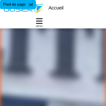
Menu principal
Contenu principal
Pied de page
Accueil
MENU