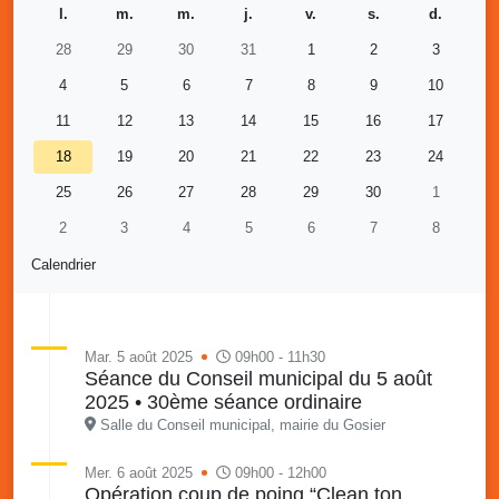
l.
m.
m.
j.
v.
s.
d.
28
29
30
31
1
2
3
4
5
6
7
8
9
10
11
12
13
14
15
16
17
18
19
20
21
22
23
24
25
26
27
28
29
30
1
2
3
4
5
6
7
8
Calendrier
Mar. 5 août 2025
09h00 - 11h30
Séance du Conseil municipal du 5 août
2025 • 30ème séance ordinaire
Salle du Conseil municipal, mairie du Gosier
Mer. 6 août 2025
09h00 - 12h00
Opération coup de poing “Clean ton