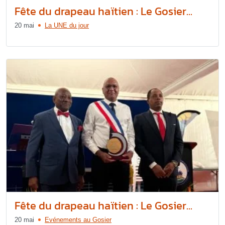
Fête du drapeau haïtien : Le Gosier...
20 mai
La UNE du jour
Fête du drapeau haïtien : Le Gosier...
20 mai
Evénements au Gosier