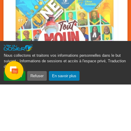
Nous collectons et traitons vos informations personnelles dans le but
suivant :
Informations de sessions et accès à l'espace privé, Traduction
des pages
.
‹
›
Accepter
Refuser
En savoir plus
Fête patronale du Gosier : Tout
moun sé moun
7 août
PDF - 1.7 Mio