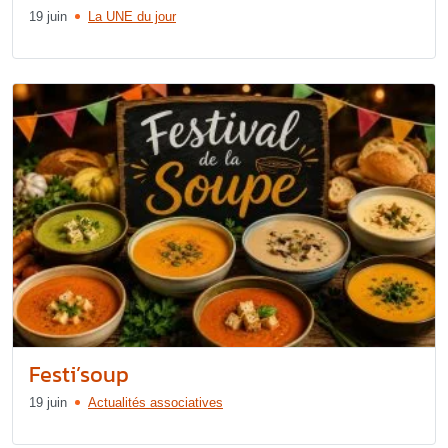
19 juin
La UNE du jour
Festi’soup
19 juin
Actualités associatives