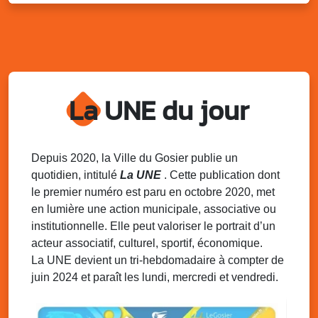
Distributions de packs / bonbonnes d’eau
sur 2 sites
Palais des Sports et de la Culture, Bas du Fort et école
Klébert Moinet, Mare-Gaillard, Le Gosier
Lun. 11 août 2025
18h30 - 21h30
Datcha Summer Sport : Beach soccer
La UNE du jour
Plage de la Datcha, bourg du Gosier
Mar. 12 août 2025
07h00 - 10h00
Opération coup de poing “Clean ton
Depuis 2020, la Ville du Gosier publie un
quartier !”
quotidien, intitulé
La UNE
. Cette publication dont
Mares de Diavet et de Diagnio au Gosier
le premier numéro est paru en octobre 2020, met
en lumière une action municipale, associative ou
Mar. 12 août 2025
09h00 - 11h00
institutionnelle. Elle peut valoriser le portrait d’un
Boost ton mood ! Ateliers de sensibilisation
à la santé mentale à la prévention des
acteur associatif, culturel, sportif, économique.
addictions
La UNE devient un tri-hebdomadaire à compter de
Médiathèque Raoul Georges Nicolo, Bd Amédée Clara,
juin 2024 et paraît les lundi, mercredi et vendredi.
Le Gosier