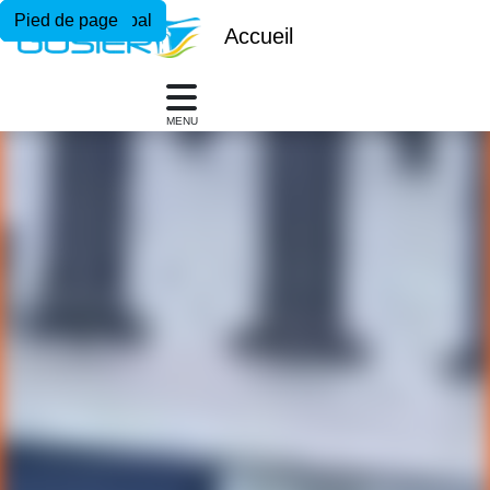
Menu principal
Contenu principal
Pied de page
Accueil
MENU