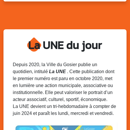
Distributions de packs / bonbonnes d’eau
sur 2 sites
Palais des Sports et de la Culture, Bas du Fort et école
Klébert Moinet, Mare-Gaillard, Le Gosier
Lun. 11 août 2025
18h30 - 21h30
Datcha Summer Sport : Beach soccer
La UNE du jour
Plage de la Datcha, bourg du Gosier
Mar. 12 août 2025
07h00 - 10h00
Opération coup de poing “Clean ton
Depuis 2020, la Ville du Gosier publie un
quartier !”
quotidien, intitulé
La UNE
. Cette publication dont
Mares de Diavet et de Diagnio au Gosier
le premier numéro est paru en octobre 2020, met
en lumière une action municipale, associative ou
Mar. 12 août 2025
09h00 - 11h00
institutionnelle. Elle peut valoriser le portrait d’un
Boost ton mood ! Ateliers de sensibilisation
à la santé mentale à la prévention des
acteur associatif, culturel, sportif, économique.
addictions
La UNE devient un tri-hebdomadaire à compter de
Médiathèque Raoul Georges Nicolo, Bd Amédée Clara,
juin 2024 et paraît les lundi, mercredi et vendredi.
Le Gosier