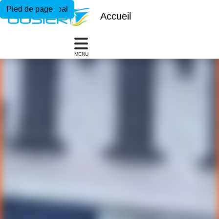
Menu principal
Contenu principal
Pied de page
Accueil
MENU