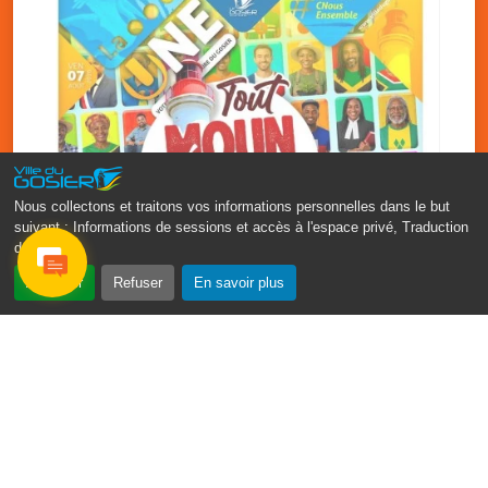
Nous collectons et traitons vos informations personnelles dans le but
suivant :
Informations de sessions et accès à l'espace privé, Traduction
des pages
.
‹
›
Accepter
Refuser
En savoir plus
Fête patronale du Gosier : Tout
moun sé moun
7 août
PDF - 1.7 Mio