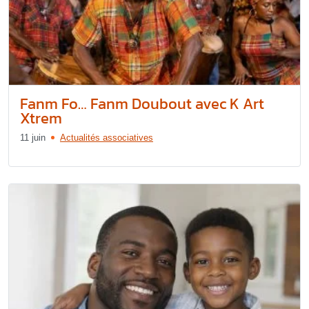
Fanm Fo… Fanm Doubout avec K Art
Xtrem
11 juin
Actualités associatives